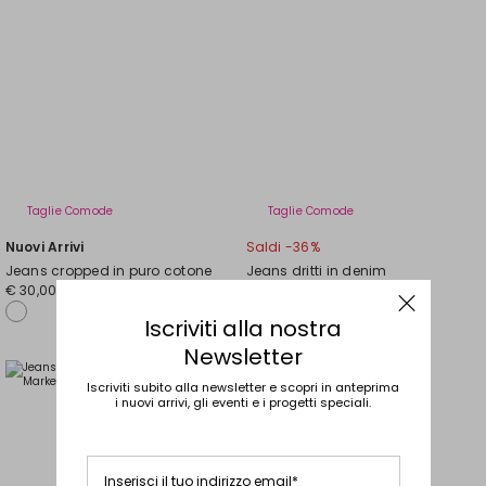
Taglie Comode
Taglie Comode
Nuovi Arrivi
Saldi -36%
Jeans cropped in puro cotone
Jeans dritti in denim
Prezzo
Nuovo
€ 30,00
€ 28,00
€ 18,00
originale
prezzo
€
€
Iscriviti alla nostra
28,00
18,00
Newsletter
Iscriviti subito alla newsletter e scopri in anteprima
Sposta
nella
i nuovi arrivi, gli eventi e i progetti speciali.
wishlist
Inserisci il tuo indirizzo email*