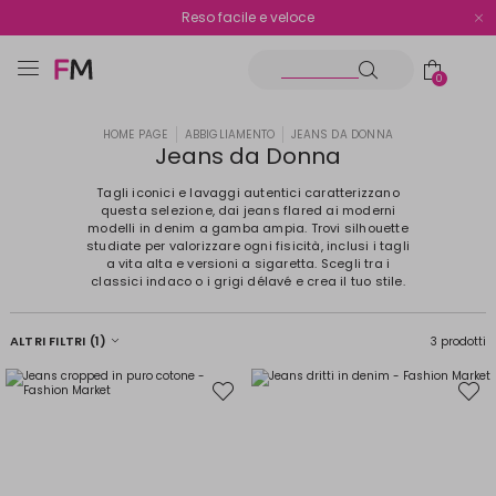
Spedizione gratuita oltre i €70
Reso facile e veloce
0
HOME PAGE
ABBIGLIAMENTO
JEANS DA DONNA
Jeans da Donna
Tagli iconici e lavaggi autentici caratterizzano
questa selezione, dai jeans flared ai moderni
modelli in denim a gamba ampia. Trovi silhouette
studiate per valorizzare ogni fisicità, inclusi i tagli
a vita alta e versioni a sigaretta. Scegli tra i
classici indaco o i grigi délavé e crea il tuo stile.
ALTRI FILTRI
(1)
3 prodotti
Sposta
Spost
nella
nella
wishlist
wishli