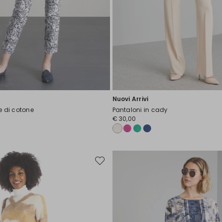
Nuovi Arrivi
le di cotone
Pantaloni in cady
€ 30,00
Sposta
nella
wishlist