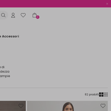
0
e Accessori
 di
bidezza
e ampie
82 prodotti
Sposta
Sposta
nella
nella