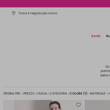
Trova il negozio più vicino
Saldi
Nu
Qu
pantal
della 
ORDINA PER:
PREZZO
TAGLIA
CATEGORIA
COLORE
(1)
MATERIALE
Sposta
nella