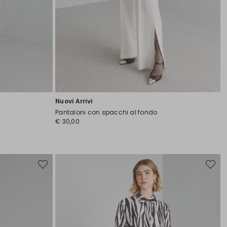
Nuovi Arrivi
Pantaloni con spacchi al fondo
€ 30,00
Sposta
Sposta
nella
nella
wishlist
wishlist