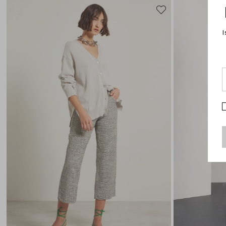
Sposta
nella
wishlist
I