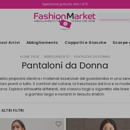
Spedizione gratuita oltre i €70
Reso facile e veloce
ovi Arrivi
Abbigliamento
Cappotti e Giacche
Scarpe 
HOME PAGE
ABBIGLIAMENTO
PANTALONI DA DONNA
Pantaloni da Donna
esta proposta declina i materiali essenziali del guardaroba in una serie
oni pronti a tutto. Il comfort del cotone, la freschezza del lino e la mor
lana. Esplora silhouette differenti, dai classici tagli a sigaretta alle line
a gamba larga e varianti in tessuto stretch.
ALTRI FILTRI
Sposta
nella