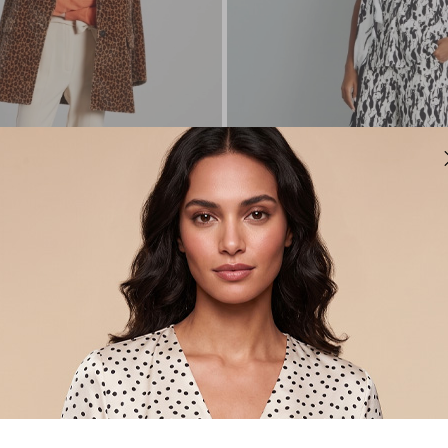
Nuovi Arrivi
t con fusciacca
Pantaloni palazzo con stampa
€ 30,00