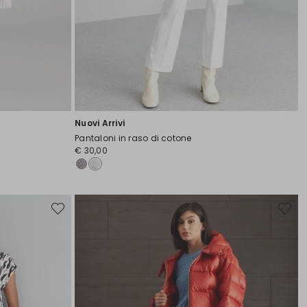
Nuovi Arrivi
Pantaloni in raso di cotone
€ 30,00
Sposta
Sposta
nella
nella
wishlist
wishlist