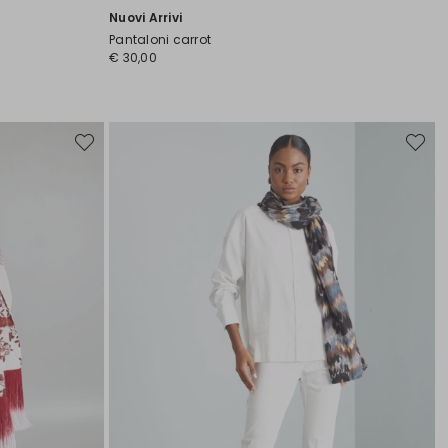
Nuovi Arrivi
Pantaloni carrot
€ 30,00
Sposta
Sposta
nella
nella
wishlist
wishlist