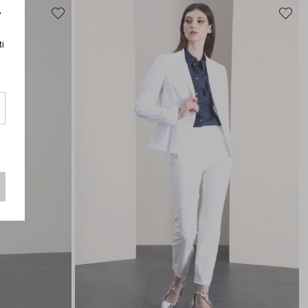
r
Sposta
Sposta
nella
nella
wishlist
wishlist
ti