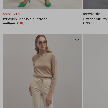
Saldi -36%
Nuovi Arrivi
PantalonI in stuoia di cotone
Cotton satin tro
Prezzo
Nuovo
€ 28,00
€ 18,00
€ 30,00
originale
prezzo
€
€
28,00
18,00
Sposta
nella
wishlist