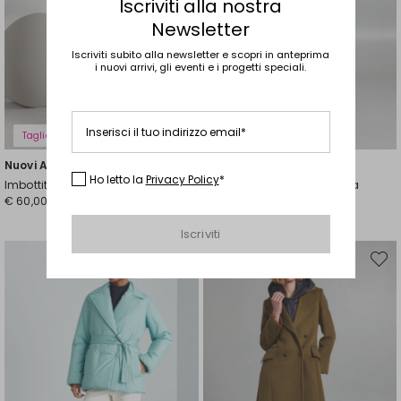
Iscriviti alla nostra
Newsletter
Iscriviti subito alla newsletter e scopri in anteprima
i nuovi arrivi, gli eventi e i progetti speciali.
Inserisci il tuo indirizzo email*
Taglie Comode
Nuovi Arrivi
Nuovi Arrivi
Ho letto la
Privacy Policy
*
Imbottito lungo con coulisse
Imbottito lungo con cintura
€ 60,00
€ 90,00
Iscriviti
Sposta
Spost
nella
nella
wishlist
wishli