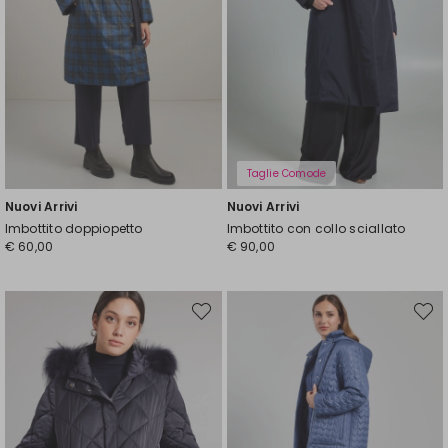
Taglie Comode
Nuovi Arrivi
Nuovi Arrivi
Imbottito doppiopetto
Imbottito con collo sciallato
€ 60,00
€ 90,00
Sposta
Spost
nella
nella
wishlist
wishli