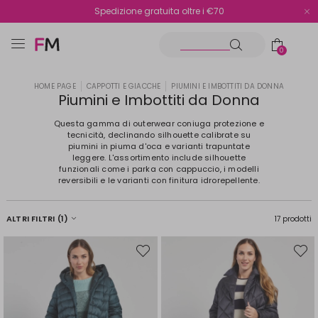
Spedizione gratuita oltre i €70
Reso facile e veloce
0
HOME PAGE
CAPPOTTI E GIACCHE
PIUMINI E IMBOTTITI DA DONNA
Piumini e Imbottiti da Donna
Questa gamma di outerwear coniuga protezione e
tecnicità, declinando silhouette calibrate su
piumini in piuma d'oca e varianti trapuntate
leggere. L'assortimento include silhouette
funzionali come i parka con cappuccio, i modelli
reversibili e le varianti con finitura idrorepellente.
ALTRI FILTRI
(1)
17 prodotti
Sposta
Spost
nella
nella
wishlist
wishli