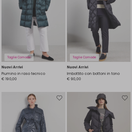
Taglie Comode
Taglie Comode
Nuovi Arrivi
Nuovi Arrivi
Piumino in raso tecnico
Imbottito con bottoni in tono
€ 190,00
€ 90,00
Sposta
Spost
nella
nella
wishlist
wishli