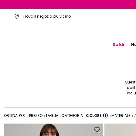
Trova il negozio più vicino
Saldi
Nu
Quest
cali
inclu
ORDINA PER:
PREZZO
TAGLIA
CATEGORIA
COLORE
(1)
MATERIALE
Sposta
nella