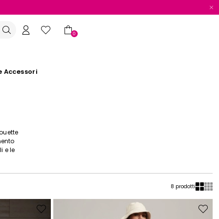
0
e Accessori
ouette
mento
i e le
8 prodotti
Sposta
Sposta
nella
nella