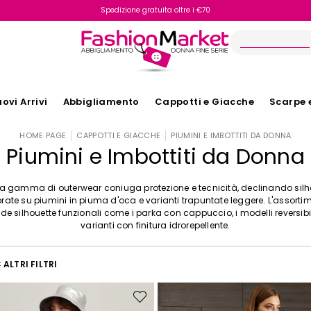
Spedizione gratuita oltre i €70
Reso facile e veloce
ovi Arrivi
Abbigliamento
Cappotti e Giacche
Scarpe 
HOME PAGE
CAPPOTTI E GIACCHE
PIUMINI E IMBOTTITI DA DONNA
Piumini e Imbottiti da Donna
a gamma di outerwear coniuga protezione e tecnicità, declinando silh
brate su piumini in piuma d'oca e varianti trapuntate leggere. L'assorti
de silhouette funzionali come i parka con cappuccio, i modelli reversibil
varianti con finitura idrorepellente.
ALTRI FILTRI
Sposta
nella