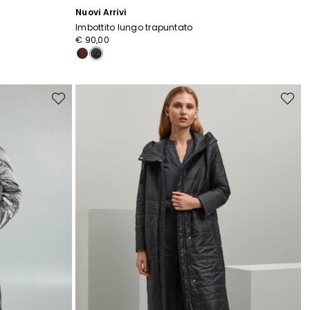
Nuovi Arrivi
Imbottito lungo trapuntato
€ 90,00
r
Sposta
Sposta
ti
nella
nella
wishlist
wishlist