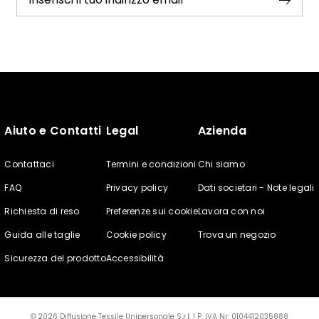
Aiuto e Contatti
Legal
Azienda
Contattaci
Termini e condizioni
Chi siamo
FAQ
Privacy policy
Dati societari - Note legali
Richiesta di reso
Preferenze sui cookie
Lavora con noi
Guida alle taglie
Cookie policy
Trova un negozio
Sicurezza del prodotto
Accessibilità
© 2026 Diffusione Tessile Unipersonale S.r.l. | P. IVA Nr. 0104412035888