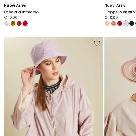
Nuovi Arrivi
Nuovi Arrivi
Fascia a intreccio
Cappello effetto
€ 10,00
€ 10,00
Sposta
nella
I
wishlist