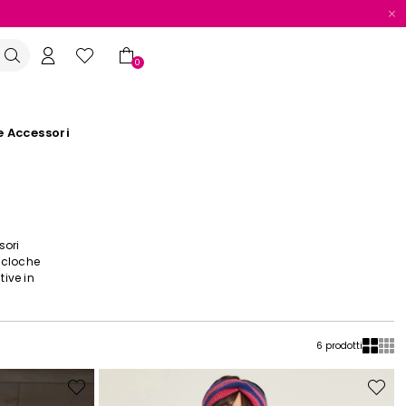
0
e Accessori
sori
e cloche
tive in
6 prodotti
Sposta
Sposta
nella
nella