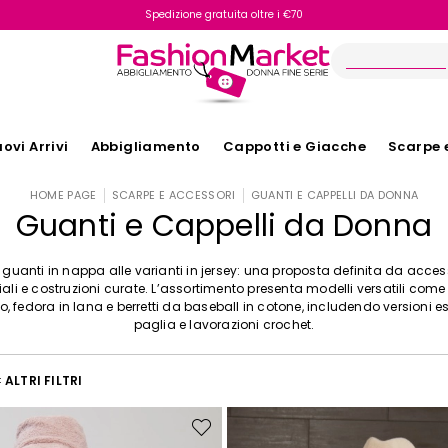
Spedizione gratuita oltre i €70
Reso facile e veloce
ovi Arrivi
Abbigliamento
Cappotti e Giacche
Scarpe 
HOME PAGE
SCARPE E ACCESSORI
GUANTI E CAPPELLI DA DONNA
Guanti e Cappelli da Donna
 guanti in nappa alle varianti in jersey: una proposta definita da acces
ali e costruzioni curate. L’assortimento presenta modelli versatili com
tro, fedora in lana e berretti da baseball in cotone, includendo versioni es
paglia e lavorazioni crochet.
ALTRI FILTRI
Sposta
nella