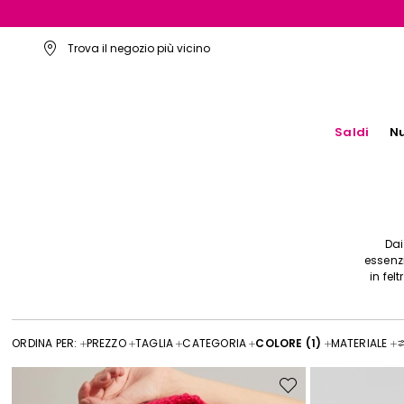
Trova il negozio più vicino
Saldi
Nu
Dai
essenzi
in fel
ORDINA PER:
PREZZO
TAGLIA
CATEGORIA
COLORE
(1)
MATERIALE
Sposta
nella