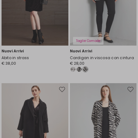
Taglie Comode
Nuovi Arrivi
Nuovi Arrivi
Abito in strass
Cardigan in viscosa con cintura
€ 38,00
€ 28,00
Sposta
Spost
nella
nella
wishlist
wishli