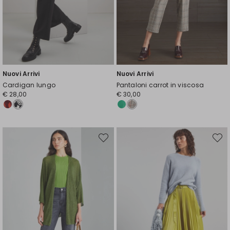
Nuovi Arrivi
Nuovi Arrivi
Cardigan lungo
Pantaloni carrot in viscosa
€ 28,00
€ 30,00
Sposta
Spost
nella
nella
wishlist
wishli