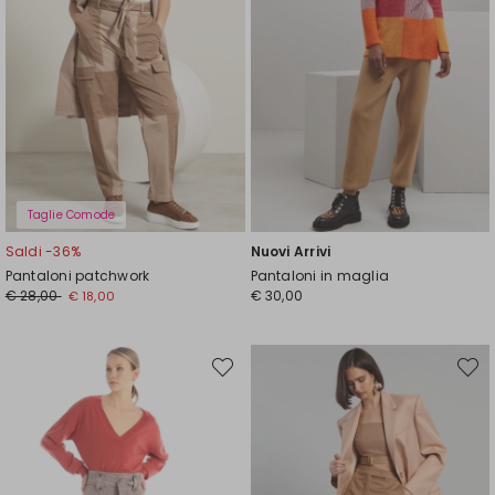
Taglie Comode
Saldi -36%
Nuovi Arrivi
Pantaloni patchwork
Pantaloni in maglia
Prezzo
Nuovo
€ 28,00
€ 30,00
€ 18,00
originale
prezzo
€
€
28,00
18,00
Sposta
Spost
nella
nella
wishlist
wishli