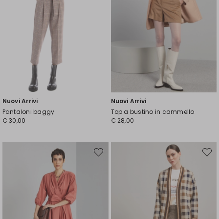
Nuovi Arrivi
Nuovi Arrivi
Pantaloni baggy
Top a bustino in cammello
€ 30,00
€ 28,00
Sposta
Spost
nella
nella
wishlist
wishli