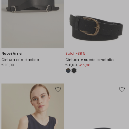
Nuovi Arrivi
Saldi -38%
Cintura alta elastica
Cintura in suede e metallo
Prezzo
Nuovo
€ 10,00
€ 8,00
€ 5,00
originale
prezzo
€
€
8,00
5,00
Sposta
Spost
nella
nella
wishlist
wishli