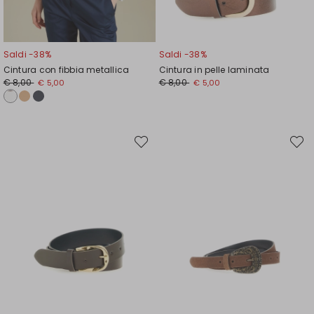
Saldi -38%
Saldi -38%
Cintura con fibbia metallica
Cintura in pelle laminata
Prezzo
Nuovo
Prezzo
Nuovo
€ 8,00
€ 8,00
€ 5,00
€ 5,00
originale
prezzo
originale
prezzo
€
€
€
€
8,00
5,00
8,00
5,00
Sposta
Spost
nella
nella
wishlist
wishli