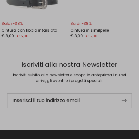
Saldi -38%
Saldi -38%
Cintura con fibbia intarsiata
Cintura in similpelle
Prezzo
Nuovo
Prezzo
Nuovo
€ 8,00
€ 8,00
€ 5,00
€ 5,00
originale
prezzo
originale
prezzo
€
€
€
€
8,00
5,00
8,00
5,00
Iscriviti alla nostra Newsletter
Iscriviti subito alla newsletter e scopri in anteprima i nuovi
arrivi, gli eventi e i progetti speciali.
Inserisci il tuo indirizzo email