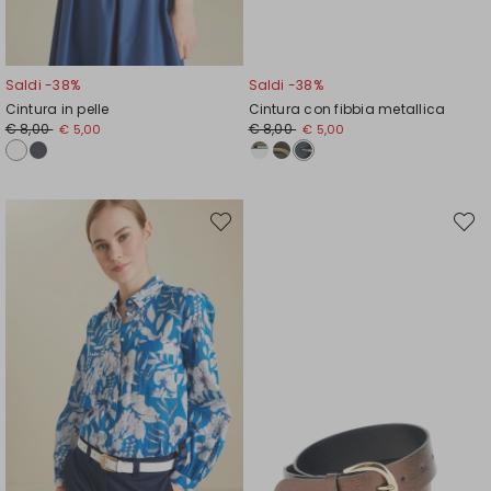
Saldi -38%
Saldi -38%
Cintura in pelle
Cintura con fibbia metallica
Prezzo
Nuovo
Prezzo
Nuovo
€ 8,00
€ 8,00
€ 5,00
€ 5,00
originale
prezzo
originale
prezzo
€
€
€
€
8,00
5,00
8,00
5,00
Sposta
Spost
nella
nella
wishlist
wishli