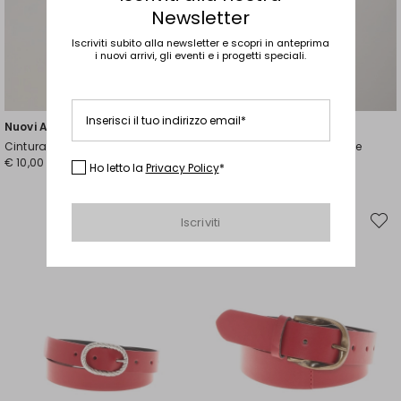
Newsletter
Iscriviti subito alla newsletter e scopri in anteprima
i nuovi arrivi, gli eventi e i progetti speciali.
Inserisci il tuo indirizzo email*
Nuovi Arrivi
Nuovi Arrivi
Cintura sottile
Cintura a nastro con perline
€ 10,00
€ 10,00
Ho letto la
Privacy Policy
*
Iscriviti
Sposta
Spost
nella
nella
wishlist
wishli