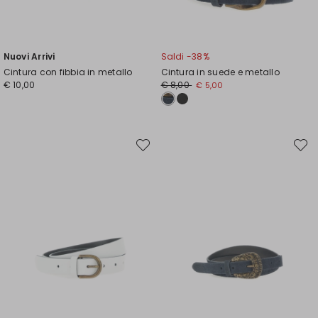
Nuovi Arrivi
Saldi -38%
Cintura con fibbia in metallo
Cintura in suede e metallo
Prezzo
Nuovo
€ 10,00
€ 8,00
€ 5,00
originale
prezzo
€
€
8,00
5,00
Sposta
Spost
nella
nella
wishlist
wishli