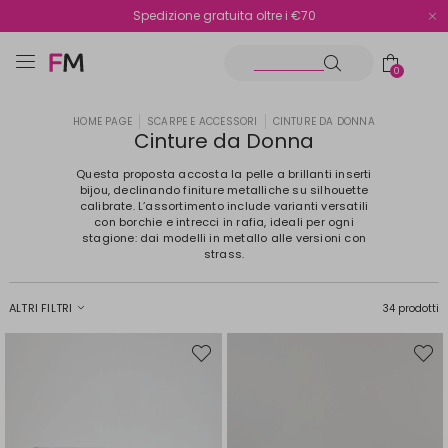
Spedizione gratuita oltre i €70
Reso facile e veloce
0
HOME PAGE
SCARPE E ACCESSORI
CINTURE DA DONNA
Cinture da Donna
Questa proposta accosta la pelle a brillanti inserti
bijou, declinando finiture metalliche su silhouette
calibrate. L’assortimento include varianti versatili
con borchie e intrecci in rafia, ideali per ogni
stagione: dai modelli in metallo alle versioni con
strass.
ALTRI FILTRI
34 prodotti
Sposta
Spost
nella
nella
wishlist
wishli