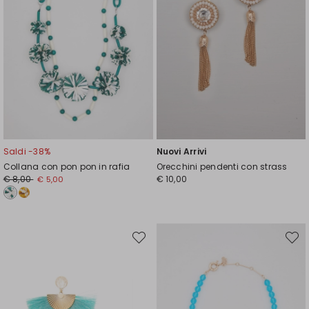
Saldi -38%
Nuovi Arrivi
Collana con pon pon in rafia
Orecchini pendenti con strass
Prezzo
Nuovo
€ 8,00
€ 10,00
€ 5,00
originale
prezzo
€
€
8,00
5,00
Sposta
Spost
nella
nella
wishlist
wishli