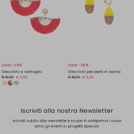
Saldi -38%
Saldi -38%
Orecchini a ventaglio
Orecchini pendenti in resina
Prezzo
Nuovo
Prezzo
Nuovo
€ 8,00
€ 8,00
€ 5,00
€ 5,00
originale
prezzo
originale
prezzo
€
€
€
€
8,00
5,00
8,00
5,00
Iscriviti alla nostra Newsletter
Iscriviti subito alla newsletter e scopri in anteprima i nuovi
arrivi, gli eventi e i progetti speciali.