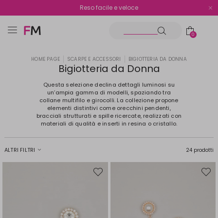
Spedizione gratuita oltre i €70
Reso facile e veloce
0
HOME PAGE
SCARPE E ACCESSORI
BIGIOTTERIA DA DONNA
Bigiotteria da Donna
Questa selezione declina dettagli luminosi su
un’ampia gamma di modelli, spaziando tra
collane multifilo e girocolli. La collezione propone
elementi distintivi come orecchini pendenti,
bracciali strutturati e spille ricercate, realizzati con
materiali di qualità e inserti in resina o cristallo.
ALTRI FILTRI
24 prodotti
Sposta
Spost
nella
nella
wishlist
wishli