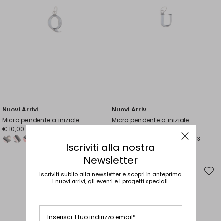
Nuovi Arrivi
Nuovi Arrivi
Micro pendente a iniziale
Micro pendente a iniziale
€ 10,00
€ 10,00
+3
+3
Iscriviti alla nostra
Newsletter
Iscriviti subito alla newsletter e scopri in anteprima
Sposta
Spost
nella
nella
i nuovi arrivi, gli eventi e i progetti speciali.
wishlist
wishli
Inserisci il tuo indirizzo email*