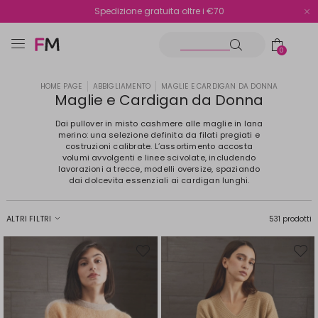
Spedizione gratuita oltre i €70
Reso facile e veloce
0
HOME PAGE
ABBIGLIAMENTO
MAGLIE E CARDIGAN DA DONNA
Maglie e Cardigan da Donna
Dai pullover in misto cashmere alle maglie in lana
merino: una selezione definita da filati pregiati e
costruzioni calibrate. L’assortimento accosta
volumi avvolgenti e linee scivolate, includendo
lavorazioni a trecce, modelli oversize, spaziando
dai dolcevita essenziali ai cardigan lunghi.
ALTRI FILTRI
531 prodotti
Sposta
Spost
nella
nella
wishlist
wishli