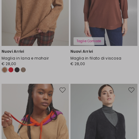
Taglie Comode
Nuovi Arrivi
Nuovi Arrivi
Maglia in lana e mohair
Maglia in filato di viscosa
€ 28,00
€ 28,00
Sposta
Spost
nella
nella
wishlist
wishli