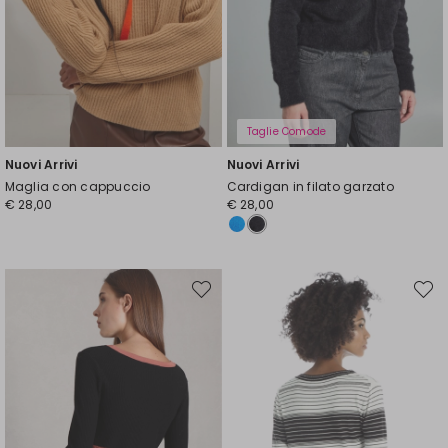
Taglie Comode
Nuovi Arrivi
Nuovi Arrivi
Maglia con cappuccio
Cardigan in filato garzato
€ 28,00
€ 28,00
Sposta
Spost
nella
nella
wishlist
wishli