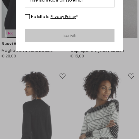
Inserisci il tuo indirizzo email*
Ho letto la
Privacy Policy
*
Taglie Comode
Iscriviti
Nuovi Arrivi
Nuovi Arrivi
Maglia con inserto bouclè
Coprispalle in jersey stretch
€ 28,00
€ 15,00
Sposta
Spost
nella
nella
wishlist
wishli