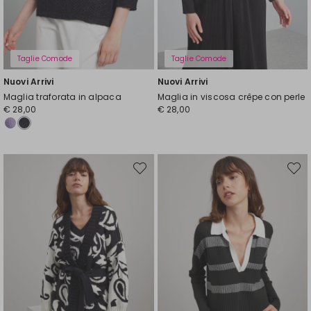
Taglie Comode
Taglie Comode
Nuovi Arrivi
Nuovi Arrivi
Maglia traforata in alpaca
Maglia in viscosa crêpe con perle
€ 28,00
€ 28,00
Sposta
Spost
nella
nella
wishlist
wishli