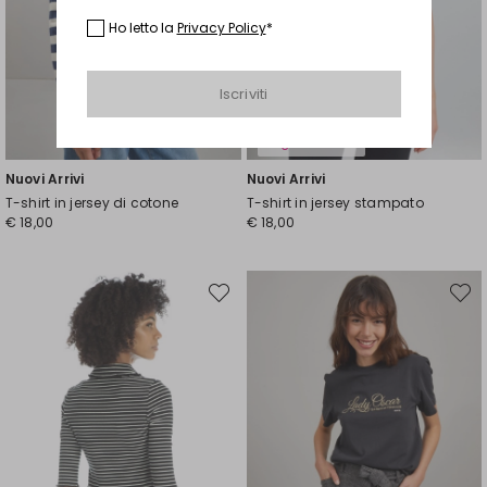
Ho letto la
Privacy Policy
*
Iscriviti
Taglie Comode
Nuovi Arrivi
Nuovi Arrivi
T-shirt in jersey di cotone
T-shirt in jersey stampato
€ 18,00
€ 18,00
Sposta
Spost
nella
nella
wishlist
wishli