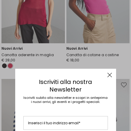
Nuovi Arrivi
Nuovi Arrivi
Canotta aderente in maglia
Canotta di cotone a costine
€ 28,00
€ 18,00
Iscriviti alla nostra
Sposta
Spost
Newsletter
nella
nella
wishlist
wishli
Iscriviti subito alla newsletter e scopri in anteprima
i nuovi arrivi, gli eventi e i progetti speciali.
Inserisci il tuo indirizzo email*