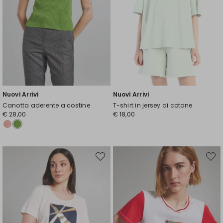
Nuovi Arrivi
Nuovi Arrivi
Canotta aderente a costine
T-shirt in jersey di cotone
€ 28,00
€ 18,00
Sposta
Spost
nella
nella
wishlist
wishli