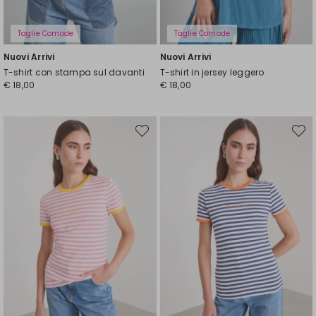
Taglie Comode
Taglie Comode
Nuovi Arrivi
Nuovi Arrivi
T-shirt con stampa sul davanti
T-shirt in jersey leggero
€ 18,00
€ 18,00
Sposta
Spost
nella
nella
wishlist
wishli