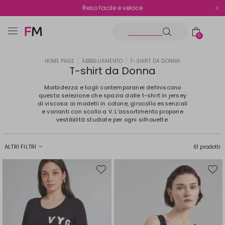
Spedizione gratuita oltre i €70
Reso facile e veloce
0
HOME PAGE
ABBIGLIAMENTO
T-SHIRT DA DONNA
T-shirt da Donna
Morbidezza e tagli contemporanei definiscono
questa selezione che spazia dalle t-shirt in jersey
di viscosa ai modelli in cotone, girocollo essenziali
e varianti con scollo a V. L'assortimento propone
vestibilità studiate per ogni silhouette.
ALTRI FILTRI
61 prodotti
Sposta
Spost
nella
nella
wishlist
wishli