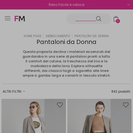
Spedizione gratuita oltre i €70
Reso facile e veloce
0
HOME PAGE
ABBIGLIAMENTO
PANTALONI DA DONNA
Pantaloni da Donna
Questa proposta declina i materiali essenziali del
guardaroba in una serie di pantaloni pronti a tutto.
Il comfort del cotone, la freschezza del lino e la
morbidezza della lana. Esplora silhouette
differenti, dai classici tagli a sigaretta alle linee
ampie a gamba larga e varianti in tessuto stretch.
ALTRI FILTRI
842 prodotti
Sposta
Spost
nella
nella
wishlist
wishli