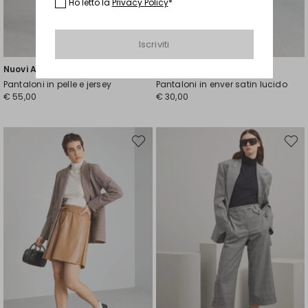
Ho letto la
Privacy Policy
*
Iscriviti
Nuovi Arrivi
Nuovi Arrivi
Pantaloni in pelle e jersey
Pantaloni in enver satin lucido
€ 55,00
€ 30,00
Sposta
Spost
nella
nella
wishlist
wishli