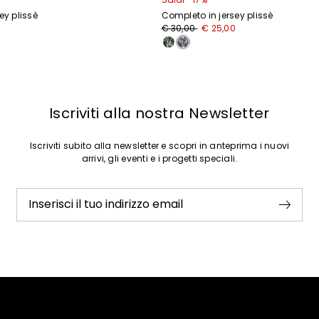
ey plissè
Completo in jersey plissè
Prezzo
Nuovo
0
€ 30,00
€ 25,00
originale
prezzo
€
€
30,00
25,00
Iscriviti alla nostra Newsletter
Iscriviti subito alla newsletter e scopri in anteprima i nuovi
arrivi, gli eventi e i progetti speciali.
Inserisci il tuo indirizzo email