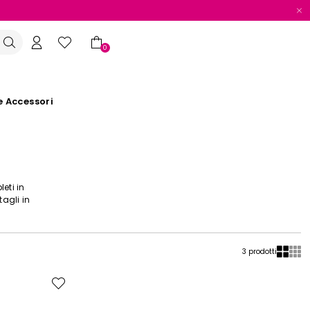
0
e Accessori
leti in
tagli in
3 prodotti
Sposta
nella
wishlist