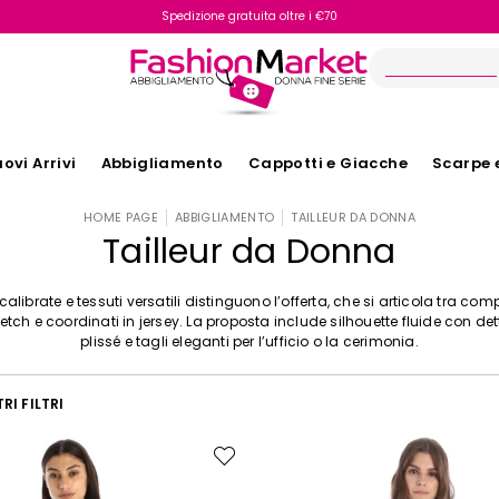
Spedizione gratuita oltre i €70
Reso facile e veloce
ovi Arrivi
Abbigliamento
Cappotti e Giacche
Scarpe 
HOME PAGE
ABBIGLIAMENTO
TAILLEUR DA DONNA
Tailleur da Donna
calibrate e tessuti versatili distinguono l’offerta, che si articola tra comp
tretch e coordinati in jersey. La proposta include silhouette fluide con det
plissé e tagli eleganti per l’ufficio o la cerimonia.
RI FILTRI
Sposta
nella
wishlist