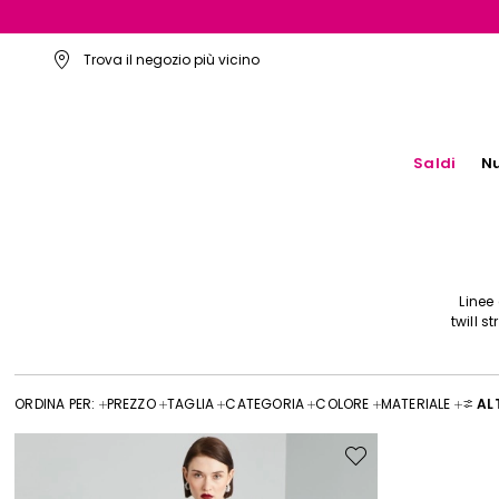
Trova il negozio più vicino
Saldi
Nu
Linee 
twill s
ORDINA PER:
PREZZO
TAGLIA
CATEGORIA
COLORE
MATERIALE
ALT
Sposta
nella
wishlist