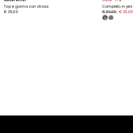
Top e gonna con strass
Completo in jers
Prezzo
Nuovo
€ 35,00
€ 30,00
€ 25,0
originale
prezzo
€
€
30,00
25,00