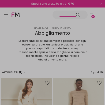
Spedizione gratuita oltre i €70
Reso facile e veloce
0
HOME PAGE
ABBIGLIAMENTO
Abbigliamento
Esplora una selezione completa pensata per ogni
esigenza di stile: da tailleur e abiti fluidi alle
proposte quotidiane in denim e jersey.
L’assortimento spazia dalla maglieria a camicie e
top ricercati, includendo gonne, felpe e
abbigliamento mare.
ALTRI FILTRI
(1)
5 prodotti
Sposta
Spost
nella
nella
wishlist
wishli