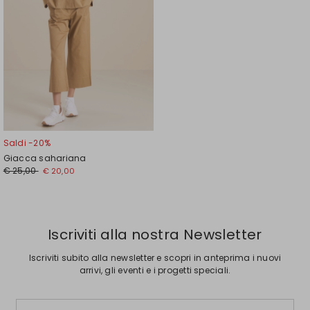
Saldi -20%
Giacca sahariana
Prezzo
Nuovo
€ 25,00
€ 20,00
originale
prezzo
€
€
25,00
20,00
Iscriviti alla nostra Newsletter
Iscriviti subito alla newsletter e scopri in anteprima i nuovi
arrivi, gli eventi e i progetti speciali.