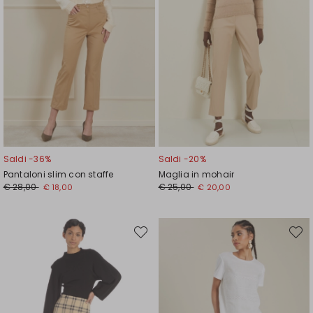
Saldi -36%
Saldi -20%
Pantaloni slim con staffe
Maglia in mohair
Prezzo
Nuovo
Prezzo
Nuovo
€ 28,00
€ 25,00
€ 18,00
€ 20,00
originale
prezzo
originale
prezzo
€
€
€
€
28,00
18,00
25,00
20,00
Sposta
Spost
nella
nella
wishlist
wishli