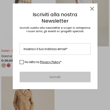
Iscriviti alla nostra
Newsletter
Iscriviti subito alla newsletter e scopri in anteprima
i nuovi arrivi, gli eventi e i progetti speciali.
Inserisci il tuo indirizzo email*
Saldi -36%
Saldi -40%
Gonna pantalone in tela
Minigonna in cotone
Prezzo
Nuovo
Prezzo
Nuovo
€ 28,00
€ 25,00
€ 18,00
€ 15,00
Ho letto la
Privacy Policy
*
originale
prezzo
originale
prezzo
€
€
€
€
28,00
18,00
25,00
15,00
Iscriviti
Sposta
nella
wishlist