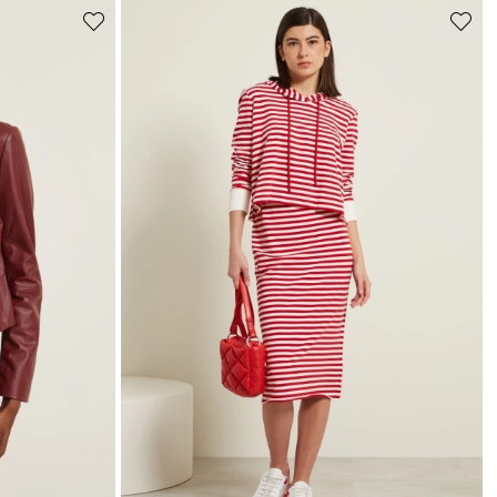
Sposta
Sposta
nella
nella
wishlist
wishlist