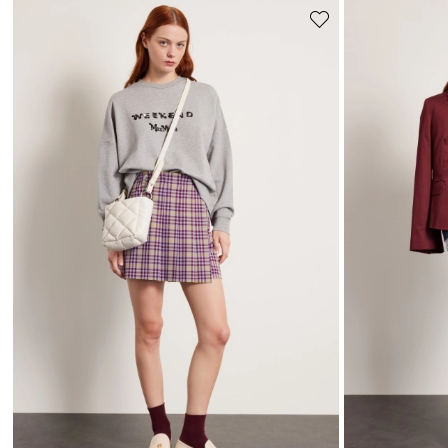
Sposta
nella
wishlist