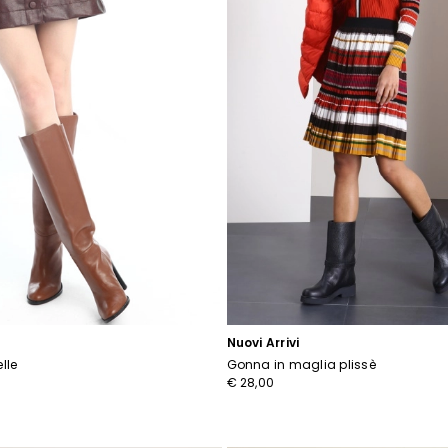
Iscriviti alla nostra Newslette
scriviti subito alla newsletter e scopri in anteprima i nuovi arrivi, gli even
e i progetti speciali.
Inserisci il tuo indirizzo email*
Ho letto la
Privacy Policy
*
Nuovi Arrivi
lle
Gonna in maglia plissè
€ 28,00
Iscriviti