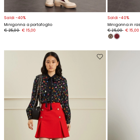
Saldi -40%
Saldi -40%
Minigonna a portafoglio
Minigonna in ra
Prezzo
Nuovo
Prezzo
Nuovo
€ 25,00
€ 15,00
€ 25,00
€ 15,00
originale
prezzo
originale
prezzo
€
€
€
€
25,00
15,00
25,00
15,00
Sposta
nella
wishlist