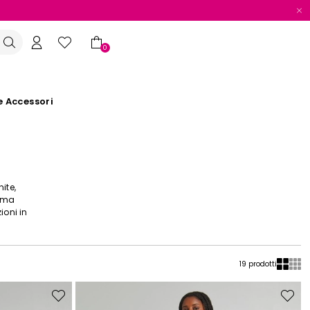
0
e Accessori
ite,
amma
ioni in
19 prodotti
Sposta
Sposta
nella
nella