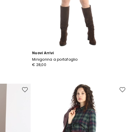
Nuovi Arrivi
Minigonna a portafoglio
€ 28,00
Sposta
Sposta
nella
nella
wishlist
wishlist