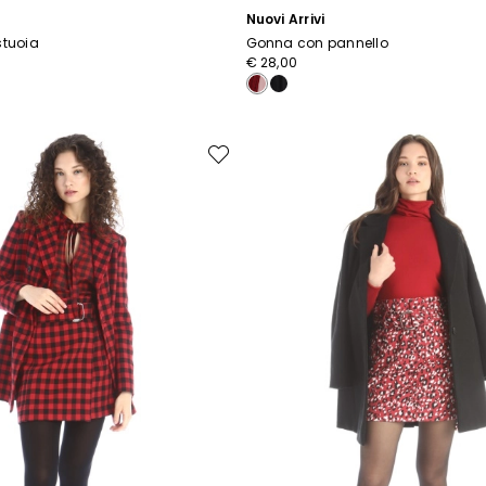
Nuovi Arrivi
stuoia
Gonna con pannello
€ 28,00
Sposta
nella
wishlist