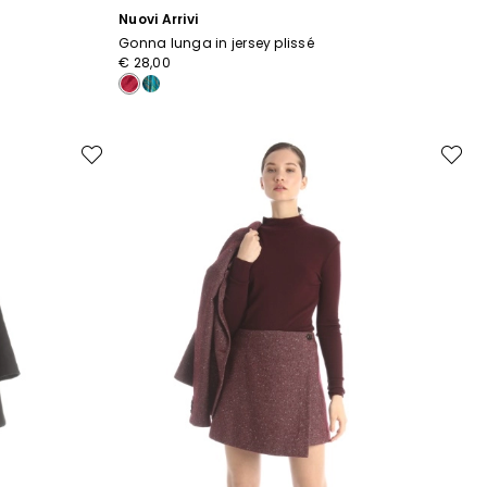
Nuovi Arrivi
Gonna lunga in jersey plissé
€ 28,00
Sposta
Sposta
nella
nella
wishlist
wishlist