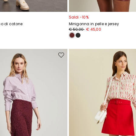
Saldi -10%
so di cotone
Minigonna in pelle e jersey
Prezzo
Nuovo
€ 50,00
€ 45,00
originale
prezzo
€
€
50,00
45,00
Sposta
nella
wishlist