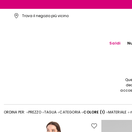
Trova il negozio più vicino
Saldi
Nu
Que
dec
accost
ORDINA PER:
PREZZO
TAGLIA
CATEGORIA
COLORE
(1)
MATERIALE
Sposta
nella