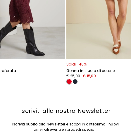
Saldi -40%
traforata
Gonna in stuoia di cotone
Prezzo
Nuovo
€ 25,00
€ 15,00
originale
prezzo
€
€
25,00
15,00
Iscriviti alla nostra Newsletter
Iscriviti subito alla newsletter e scopri in anteprima i nuovi
arrivi, gli eventi e i progetti speciali.