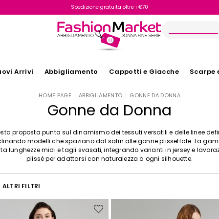
Spedizione gratuita oltre i €70
Reso facile e veloce
ovi Arrivi
Abbigliamento
Cappotti e Giacche
Scarpe 
HOME PAGE
ABBIGLIAMENTO
GONNE DA DONNA
Gonne da Donna
sta proposta punta sul dinamismo dei tessuti versatili e delle linee defin
linando modelli che spaziano dal satin alle gonne plissettate. La g
a lunghezze midi e tagli svasati, integrando varianti in jersey e lavoraz
plissé per adattarsi con naturalezza a ogni silhouette.
ALTRI FILTRI
Sposta
nella