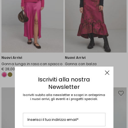
Nuovi Arrivi
Nuovi Arrivi
Gonna lunga in raso con spacco
Gonna con balza
€ 28,00
€ 28,00
Iscriviti alla nostra
Newsletter
Iscriviti subito alla newsletter e scopri in anteprima
Sposta
Spost
nella
nella
i nuovi arrivi, gli eventi e i progetti speciali.
wishlist
wishli
Inserisci il tuo indirizzo email*