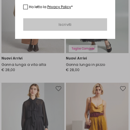
Ho letto la
Privacy Policy
*
Iscriviti
Taglie Comode
Nuovi Arrivi
Nuovi Arrivi
Gonna lunga a vita alta
Gonna lunga in pizzo
€ 28,00
€ 28,00
Sposta
Spost
nella
nella
wishlist
wishli