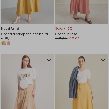
Nuovi Arrivi
Saldi -40%
Gonna a campana con balza
Gonna in raso
Prezzo
Nuovo
€ 28,00
€ 25,00
€ 15,00
originale
prezzo
€
€
25,00
15,00
Sposta
Spost
nella
nella
wishlist
wishli