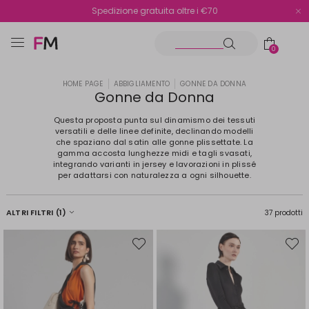
Spedizione gratuita oltre i €70
Reso facile e veloce
0
HOME PAGE
ABBIGLIAMENTO
GONNE DA DONNA
Gonne da Donna
Questa proposta punta sul dinamismo dei tessuti
versatili e delle linee definite, declinando modelli
che spaziano dal satin alle gonne plissettate. La
gamma accosta lunghezze midi e tagli svasati,
integrando varianti in jersey e lavorazioni in plissé
per adattarsi con naturalezza a ogni silhouette.
ALTRI FILTRI
(1)
37 prodotti
Sposta
Spost
nella
nella
wishlist
wishli