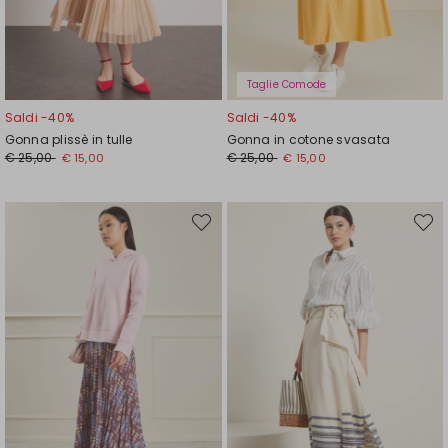
Taglie Comode
Saldi -40%
Saldi -40%
Gonna plissè in tulle
Gonna in cotone svasata
Prezzo
Nuovo
Prezzo
Nuovo
€ 25,00
€ 25,00
€ 15,00
€ 15,00
originale
prezzo
originale
prezzo
€
€
€
€
25,00
15,00
25,00
15,00
Sposta
Spost
nella
nella
wishlist
wishli