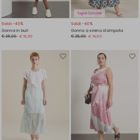
Taglie Comode
Saldi -40%
Saldi -40%
Gonna in bull
Gonna a sirena stampata
Prezzo
Nuovo
Prezzo
Nuovo
€ 25,00
€ 25,00
€ 15,00
€ 15,00
originale
prezzo
originale
prezzo
€
€
€
€
25,00
15,00
25,00
15,00
Sposta
Spost
nella
nella
wishlist
wishli