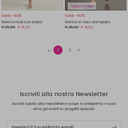
Taglie Comode
Saldi -40%
Saldi -40%
Gonna midi con balza
Gonna in raso stampato
Prezzo
Nuovo
Prezzo
Nuovo
€ 25,00
€ 25,00
€ 15,00
€ 15,00
originale
prezzo
originale
prezzo
€
€
€
€
25,00
15,00
25,00
15,00
1
2
Iscriviti alla nostra Newsletter
Iscriviti subito alla newsletter e scopri in anteprima i nuovi
arrivi, gli eventi e i progetti speciali.
Inserisci il tuo indirizzo email