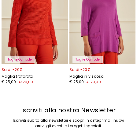
Taglie Comode
Taglie Comode
Saldi -20%
Saldi -20%
Maglia traforata
Maglia in viscosa
Prezzo
Nuovo
Prezzo
Nuovo
€ 25,00
€ 25,00
€ 20,00
€ 20,00
originale
prezzo
originale
prezzo
€
€
€
€
25,00
20,00
25,00
20,00
Iscriviti alla nostra Newsletter
Iscriviti subito alla newsletter e scopri in anteprima i nuovi
arrivi, gli eventi e i progetti speciali.