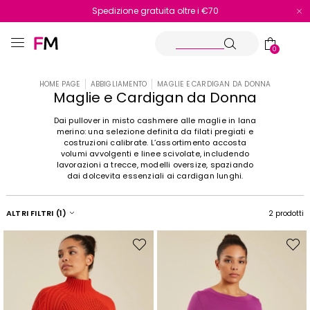
Spedizione gratuita oltre i €70
Reso facile e veloce
0
HOME PAGE
ABBIGLIAMENTO
MAGLIE E CARDIGAN DA DONNA
Maglie e Cardigan da Donna
Dai pullover in misto cashmere alle maglie in lana
merino: una selezione definita da filati pregiati e
costruzioni calibrate. L’assortimento accosta
volumi avvolgenti e linee scivolate, includendo
lavorazioni a trecce, modelli oversize, spaziando
dai dolcevita essenziali ai cardigan lunghi.
ALTRI FILTRI
(1)
2 prodotti
Sposta
Spost
nella
nella
wishlist
wishli