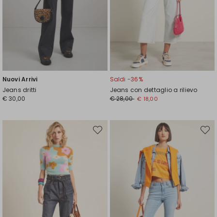
Nuovi Arrivi
Saldi -36%
Jeans dritti
Jeans con dettaglio a rilievo
Prezzo
Nuovo
€ 30,00
€ 28,00
€ 18,00
originale
prezzo
€
€
28,00
18,00
Sposta
Spost
nella
nella
wishlist
wishli