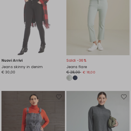
Nuovi Arrivi
Saldi -36%
Jeans skinny in denim
Jeans flare
Prezzo
Nuovo
€ 30,00
€ 28,00
€ 18,00
originale
prezzo
€
€
28,00
18,00
Sposta
Spost
nella
nella
wishlist
wishli