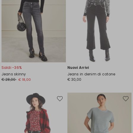
Saldi -36%
Nuovi Arrivi
Jeans skinny
Jeans in denim di cotone
Prezzo
Nuovo
€ 28,00
€ 30,00
€ 18,00
originale
prezzo
€
€
28,00
18,00
Sposta
Spost
nella
nella
wishlist
wishli