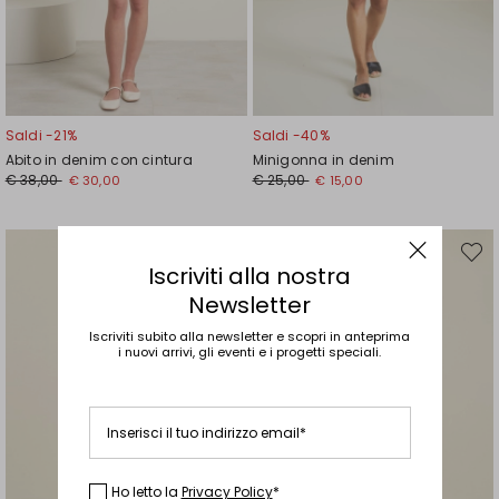
Saldi -21%
Saldi -40%
Abito in denim con cintura
Minigonna in denim
Prezzo
Nuovo
Prezzo
Nuovo
€ 38,00
€ 25,00
€ 30,00
€ 15,00
originale
prezzo
originale
prezzo
€
€
€
€
38,00
30,00
25,00
15,00
Sposta
Spost
Iscriviti alla nostra
nella
nella
wishlist
wishli
Newsletter
Iscriviti subito alla newsletter e scopri in anteprima
i nuovi arrivi, gli eventi e i progetti speciali.
Inserisci il tuo indirizzo email*
Ho letto la
Privacy Policy
*