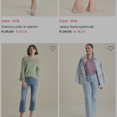
Saldi -40%
Saldi -36%
Gonna corta in denim
Jeans flare spalmati
Prezzo
Nuovo
Prezzo
Nuovo
€ 25,00
€ 28,00
€ 15,00
€ 18,00
originale
prezzo
originale
prezzo
€
€
€
€
25,00
15,00
28,00
18,00
Sposta
Spost
nella
nella
wishlist
wishli