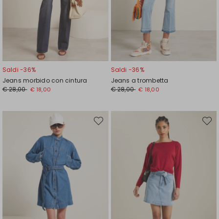
Saldi -36%
Saldi -36%
Jeans morbido con cintura
Jeans a trombetta
Prezzo
Nuovo
Prezzo
Nuovo
€ 28,00
€ 28,00
€ 18,00
€ 18,00
originale
prezzo
originale
prezzo
€
€
€
€
28,00
18,00
28,00
18,00
Sposta
Spost
nella
nella
wishlist
wishli