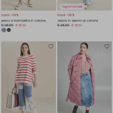
Taglie Comode
Saldi -36%
Saldi -36%
jeans a trombetta in cotone
Jeans in denim di cotone
Prezzo
Nuovo
Prezzo
Nuovo
€ 28,00
€ 28,00
€ 18,00
€ 18,00
originale
prezzo
originale
prezzo
€
€
€
€
28,00
18,00
28,00
18,00
Sposta
Spost
nella
nella
wishlist
wishli