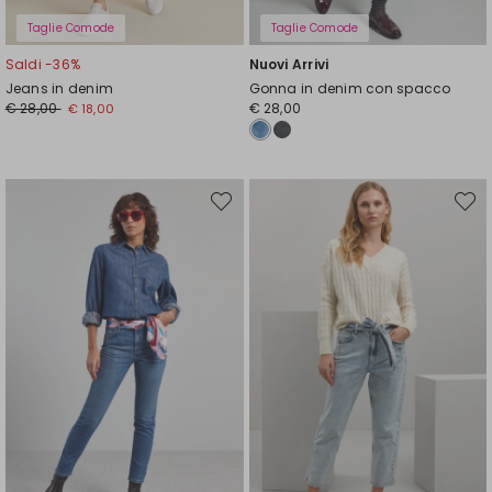
Taglie Comode
Taglie Comode
Saldi -36%
Nuovi Arrivi
Jeans in denim
Gonna in denim con spacco
Prezzo
Nuovo
€ 28,00
€ 28,00
€ 18,00
originale
prezzo
€
€
28,00
18,00
Sposta
Spost
nella
nella
wishlist
wishli