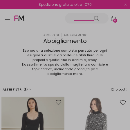
Spedizione gratuita oltre i €70
Reso facile e veloce
0
HOME PAGE
ABBIGLIAMENTO
Abbigliamento
Esplora una selezione completa pensata per ogni
esigenza di stile: da tailleur e abiti fluidi alle
proposte quotidiane in denim e jersey.
L’assortimento spazia dalla maglieria a camicie e
top ricercati, includendo gonne, felpe e
abbigliamento mare.
ALTRI FILTRI
(1)
121 prodotti
Sposta
Spost
nella
nella
wishlist
wishli