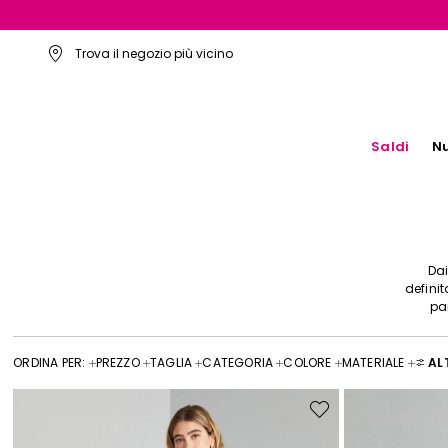
Trova il negozio più vicino
Saldi
Nu
Dai
definit
pa
ORDINA PER:
PREZZO
TAGLIA
CATEGORIA
COLORE
MATERIALE
ALT
Sposta
nella
wishlist