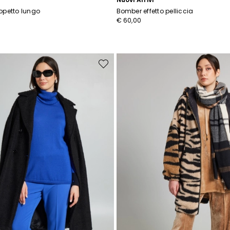
opetto lungo
Bomber effetto pelliccia
€ 60,00
Sposta
nella
wishlist
Iscriviti alla nostra Newslette