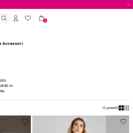
0
e Accessori
osta
ritti in
te.
12 prodotti
Sposta
Sposta
nella
nella
wishlist
wishlist