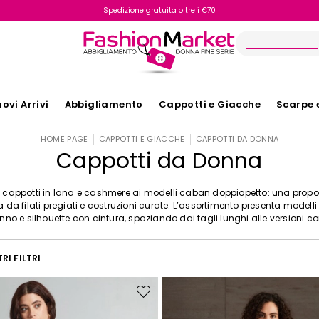
Spedizione gratuita oltre i €70
Reso facile e veloce
ovi Arrivi
Abbigliamento
Cappotti e Giacche
Scarpe 
HOME PAGE
CAPPOTTI E GIACCHE
CAPPOTTI DA DONNA
Cappotti da Donna
 cappotti in lana e cashmere ai modelli caban doppiopetto: una prop
a da filati pregiati e costruzioni curate. L’assortimento presenta modelli d
nno e silhouette con cintura, spaziando dai tagli lunghi alle versioni cor
RI FILTRI
Sposta
nella
wishlist