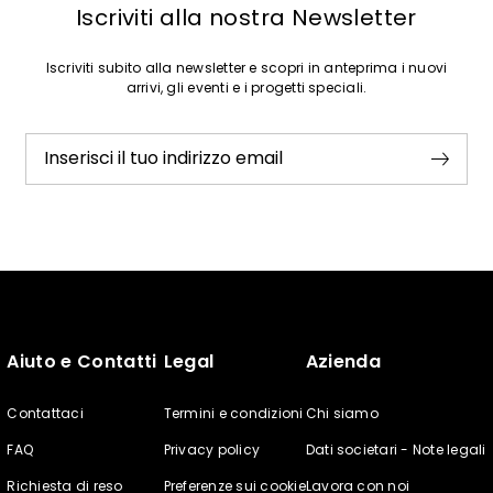
Iscriviti alla nostra Newsletter
Iscriviti subito alla newsletter e scopri in anteprima i nuovi
arrivi, gli eventi e i progetti speciali.
Inserisci il tuo indirizzo email
Aiuto e Contatti
Legal
Azienda
Contattaci
Termini e condizioni
Chi siamo
FAQ
Privacy policy
Dati societari - Note legali
Richiesta di reso
Preferenze sui cookie
Lavora con noi