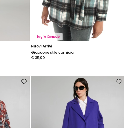
ti
Taglie Comode
Nuovi Arrivi
Giaccone stile camicia
€ 35,00
Sposta
Sposta
nella
nella
wishlist
wishlist