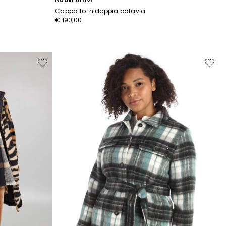
Cappotto in doppia batavia
€ 190,00
Sposta
Sposta
nella
nella
wishlist
wishlist
r