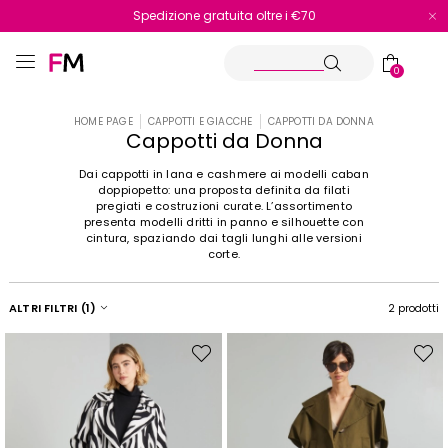
Spedizione gratuita oltre i €70
Reso facile e veloce
0
HOME PAGE
CAPPOTTI E GIACCHE
CAPPOTTI DA DONNA
Cappotti da Donna
Dai cappotti in lana e cashmere ai modelli caban
doppiopetto: una proposta definita da filati
pregiati e costruzioni curate. L’assortimento
presenta modelli dritti in panno e silhouette con
cintura, spaziando dai tagli lunghi alle versioni
corte.
ALTRI FILTRI
(1)
2 prodotti
Sposta
Spost
nella
nella
wishlist
wishli