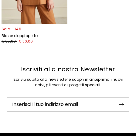
Saldi -14%
Blazer doppiopetto
Prezzo
Nuovo
€ 35,00
€ 30,00
originale
prezzo
€
€
35,00
30,00
Iscriviti alla nostra Newsletter
Iscriviti subito alla newsletter e scopri in anteprima i nuovi
arrivi, gli eventi e i progetti speciali.
Inserisci il tuo indirizzo email