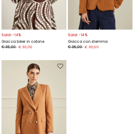
Saldi -14%
Saldi -14%
Giacca biker in cotone
Giacca con stemma
Prezzo
Nuovo
Prezzo
Nuovo
€ 35,00
€ 35,00
€ 30,00
€ 30,00
originale
prezzo
originale
prezzo
€
€
€
€
35,00
30,00
35,00
30,00
Sposta
nella
wishlist