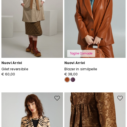
Taglie Comode
Nuovi Arrivi
Nuovi Arrivi
Gilet reversibile
Blazer in similpelle
€ 60,00
€ 38,00
Sposta
Spost
nella
nella
wishlist
wishli