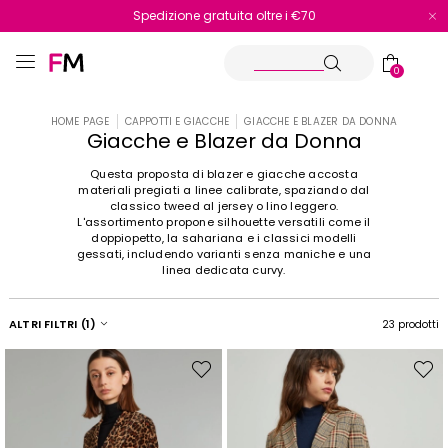
Spedizione gratuita oltre i €70
Reso facile e veloce
0
HOME PAGE
CAPPOTTI E GIACCHE
GIACCHE E BLAZER DA DONNA
Giacche e Blazer da Donna
Questa proposta di blazer e giacche accosta
materiali pregiati a linee calibrate, spaziando dal
classico tweed al jersey o lino leggero.
L'assortimento propone silhouette versatili come il
doppiopetto, la sahariana e i classici modelli
gessati, includendo varianti senza maniche e una
linea dedicata curvy.
ALTRI FILTRI
(1)
23 prodotti
Sposta
Spost
nella
nella
wishlist
wishli