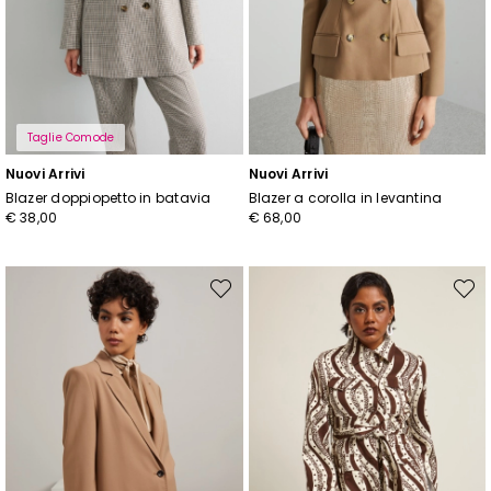
Taglie Comode
Nuovi Arrivi
Nuovi Arrivi
Blazer doppiopetto in batavia
Blazer a corolla in levantina
€ 38,00
€ 68,00
Sposta
Spost
nella
nella
wishlist
wishli