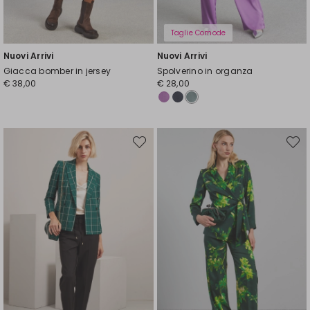
Taglie Comode
Nuovi Arrivi
Nuovi Arrivi
Giacca bomber in jersey
Spolverino in organza
€ 38,00
€ 28,00
Sposta
Spost
nella
nella
wishlist
wishli