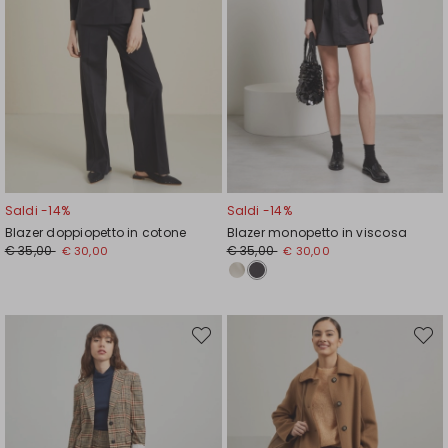
Saldi -14%
Saldi -14%
Blazer doppiopetto in cotone
Blazer monopetto in viscosa
Prezzo
Nuovo
Prezzo
Nuovo
€ 35,00
€ 35,00
€ 30,00
€ 30,00
originale
prezzo
originale
prezzo
€
€
€
€
35,00
30,00
35,00
30,00
Sposta
Spost
nella
nella
wishlist
wishli