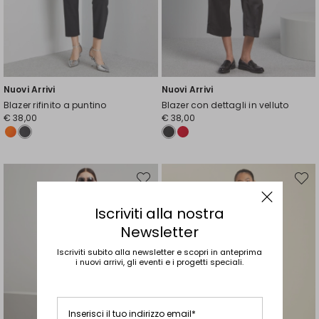
Nuovi Arrivi
Nuovi Arrivi
Blazer rifinito a puntino
Blazer con dettagli in velluto
€ 38,00
€ 38,00
Sposta
Spost
nella
nella
wishlist
wishli
Iscriviti alla nostra
Newsletter
Iscriviti subito alla newsletter e scopri in anteprima
i nuovi arrivi, gli eventi e i progetti speciali.
Inserisci il tuo indirizzo email*