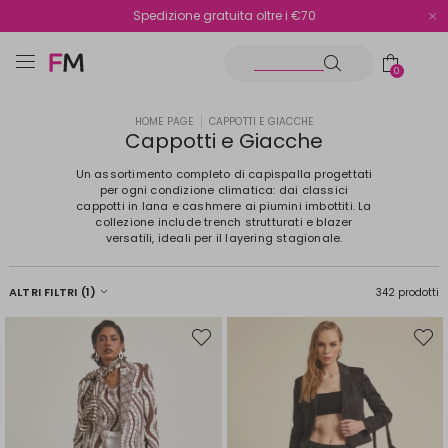
Spedizione gratuita oltre i €70
Reso facile e veloce
0
HOME PAGE
CAPPOTTI E GIACCHE
Cappotti e Giacche
Un assortimento completo di capispalla progettati
per ogni condizione climatica: dai classici
cappotti in lana e cashmere ai piumini imbottiti. La
collezione include trench strutturati e blazer
versatili, ideali per il layering stagionale.
ALTRI FILTRI
(1)
342 prodotti
Sposta
Spost
nella
nella
wishlist
wishli