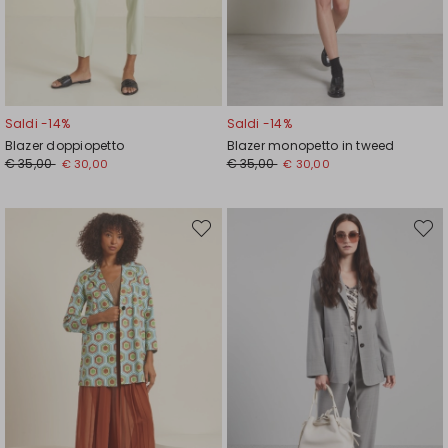
Saldi -14%
Saldi -14%
Blazer doppiopetto
Blazer monopetto in tweed
Prezzo
Nuovo
Prezzo
Nuovo
€ 35,00
€ 35,00
€ 30,00
€ 30,00
originale
prezzo
originale
prezzo
€
€
€
€
35,00
30,00
35,00
30,00
Sposta
Spost
nella
nella
wishlist
wishli