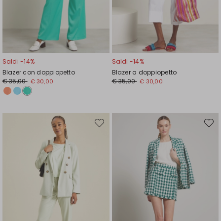
Saldi -14%
Saldi -14%
Blazer con doppiopetto
Blazer a doppiopetto
Prezzo
Nuovo
Prezzo
Nuovo
€ 35,00
€ 35,00
€ 30,00
€ 30,00
originale
prezzo
originale
prezzo
€
€
€
€
35,00
30,00
35,00
30,00
Sposta
Spost
nella
nella
wishlist
wishli