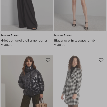
Nuovi Arrivi
Nuovi Arrivi
Gilet con scollo all'americana
Blazer over in tessuto lamè
€ 38,00
€ 38,00
Sposta
Spost
nella
nella
wishlist
wishli