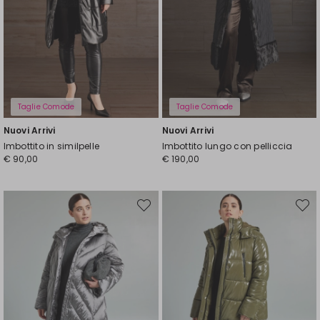
Taglie Comode
Taglie Comode
Nuovi Arrivi
Nuovi Arrivi
Imbottito in similpelle
Imbottito lungo con pelliccia
€ 90,00
€ 190,00
Sposta
Spost
nella
nella
wishlist
wishli