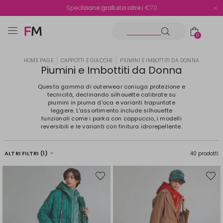
Spedizione gratuita oltre i €70
Reso facile e veloce
0
HOME PAGE
CAPPOTTI E GIACCHE
PIUMINI E IMBOTTITI DA DONNA
Piumini e Imbottiti da Donna
Questa gamma di outerwear coniuga protezione e
tecnicità, declinando silhouette calibrate su
piumini in piuma d'oca e varianti trapuntate
leggere. L'assortimento include silhouette
funzionali come i parka con cappuccio, i modelli
reversibili e le varianti con finitura idrorepellente.
ALTRI FILTRI
(1)
40 prodotti
Sposta
Spost
nella
nella
wishlist
wishli