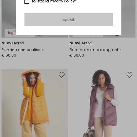
Ho letto la
Privacy Policy
*
Iscriviti
Taglie Comode
Taglie Comode
Nuovi Arrivi
Nuovi Arrivi
Piumino con coulisse
Piumino in raso cangiante
€ 60,00
€ 60,00
Sposta
Spost
nella
nella
wishlist
wishli