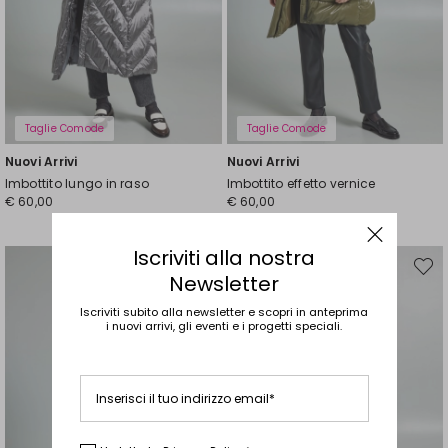
Taglie Comode
Taglie Comode
Nuovi Arrivi
Nuovi Arrivi
Imbottito lungo in raso
Imbottito effetto vernice
€ 60,00
€ 60,00
Iscriviti alla nostra
Sposta
Spost
Newsletter
nella
nella
wishlist
wishli
Iscriviti subito alla newsletter e scopri in anteprima
i nuovi arrivi, gli eventi e i progetti speciali.
Inserisci il tuo indirizzo email*