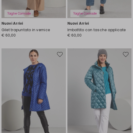
Taglie Comode
Taglie Comode
Nuovi Arrivi
Nuovi Arrivi
Gilet trapuntato in vernice
Imbottito con tasche applicate
€ 60,00
€ 60,00
Sposta
Spost
nella
nella
wishlist
wishli