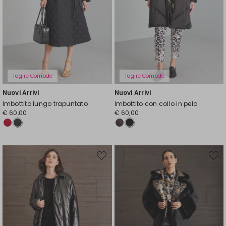
Taglie Comode
Taglie Comode
Nuovi Arrivi
Nuovi Arrivi
Imbottito lungo trapuntato
Imbottito con collo in pelo
€ 60,00
€ 60,00
Sposta
Spost
nella
nella
wishlist
wishli