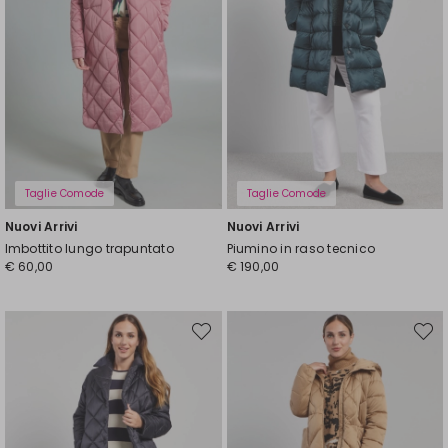
Taglie Comode
Taglie Comode
Nuovi Arrivi
Nuovi Arrivi
Imbottito lungo trapuntato
Piumino in raso tecnico
€ 60,00
€ 190,00
Sposta
Spost
nella
nella
wishlist
wishli