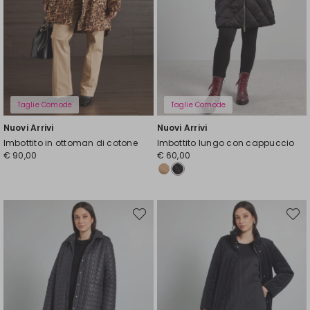
Taglie Comode
Taglie Comode
Nuovi Arrivi
Nuovi Arrivi
Imbottito in ottoman di cotone
Imbottito lungo con cappuccio
€ 90,00
€ 60,00
Sposta
Spost
nella
nella
wishlist
wishli