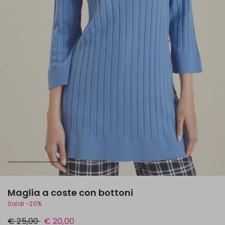
Maglia a coste con bottoni
Saldi -20%
Prezzo
Nuovo
€ 25,00
€ 20,00
originale
prezzo