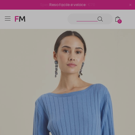
Spedizione gratuita oltre i €70
Reso facile e veloce
0