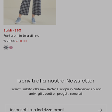
Saldi -36%
Pantaloni in tela di lino
Prezzo originale € 28,00
Nuovo prezzo € 18,00
€ 28,00
€ 18,00
Precedente
Successivo
Iscriviti alla nostra Newsletter
Iscriviti subito alla newsletter e scopri in anteprima i nuovi
arrivi, gli eventi e i progetti speciali.
Inserisci il tuo indirizzo email