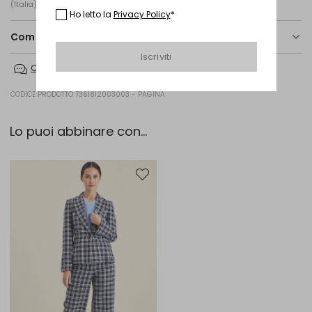
(Italia), Via Santi n. 8, 42025
Ho letto la
Privacy Policy
*
Composizione e lavaggio
Iscriviti
Lavare in acqua a mano; non candeggiare; non asciugare in tamburo;
Contattaci
asciugare in piano in ombra; stirare a max 110; lavare a secco delicato
con percloroetilene.
CODICE PRODOTTO 7361812003003 - PAGINA
90% cotone, 10% cashmere.
Lo puoi abbinare con...
Sposta nella wishlist