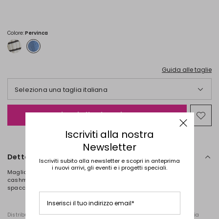
€
€
25,00
20,00
Colore:
Pervinca
Guida alle taglie
Seleziona una taglia italiana
Aggiungi alla Shopping Bag
Spos
nella
Iscriviti alla nostra
wishl
Newsletter
Dettagli
Iscriviti subito alla newsletter e scopri in anteprima
i nuovi arrivi, gli eventi e i progetti speciali.
Maglia dalla linea dritta realizzata in filato misto ci cotone e
cashmere tinto filo, con lavorazione a coste, scollo a barchetta e
spacchi laterali chiusi da bottoni.
Inserisci il tuo indirizzo email*
Distribuito da Diffusione Tessile S.r.l., con sede in Cavriago, Reggio Emilia