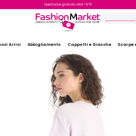
Spedizione gratuita oltre i €70
Reso facile e veloce
ovi Arrivi
Abbigliamento
Cappotti e Giacche
Scarpe 