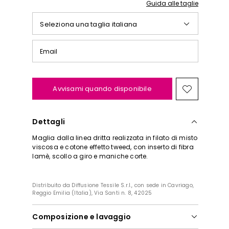
Guida alle taglie
Seleziona una taglia italiana
Email
Avvisami quando disponibile
Sposta
nella
wishlist
Dettagli
Maglia dalla linea dritta realizzata in filato di misto
viscosa e cotone effetto tweed, con inserto di fibra
lamè, scollo a giro e maniche corte.
Distribuito da Diffusione Tessile S.r.l., con sede in Cavriago,
Reggio Emilia (Italia), Via Santi n. 8, 42025
Composizione e lavaggio