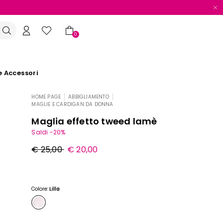
0
e Accessori
HOME PAGE
ABBIGLIAMENTO
|
|
MAGLIE E CARDIGAN DA DONNA
Maglia effetto tweed lamè
Saldi -20%
Prezzo
Nuovo
€ 25,00
€ 20,00
originale
prezzo
€
€
25,00
20,00
Colore:
Lilla