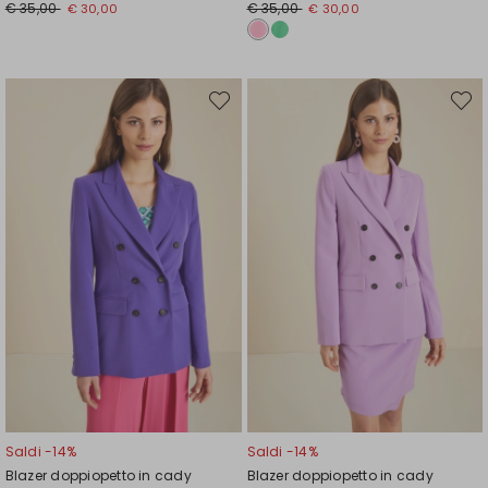
Prezzo
Nuovo
Prezzo
Nuovo
€ 35,00
€ 35,00
€ 30,00
€ 30,00
originale
prezzo
originale
prezzo
€
€
€
€
35,00
30,00
35,00
30,00
Sposta
Spost
nella
nella
wishlist
wishli
Saldi -14%
Saldi -14%
Blazer doppiopetto in cady
Blazer doppiopetto in cady