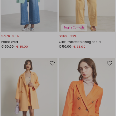
Taglie Comode
Saldi -30%
Saldi -30%
Parka over
Gilet imbottito antigoccia
Prezzo
Nuovo
Prezzo
Nuovo
€ 50,00
€ 50,00
€ 35,00
€ 35,00
originale
prezzo
originale
prezzo
€
€
€
€
50,00
35,00
50,00
35,00
Sposta
Spost
nella
nella
wishlist
wishli