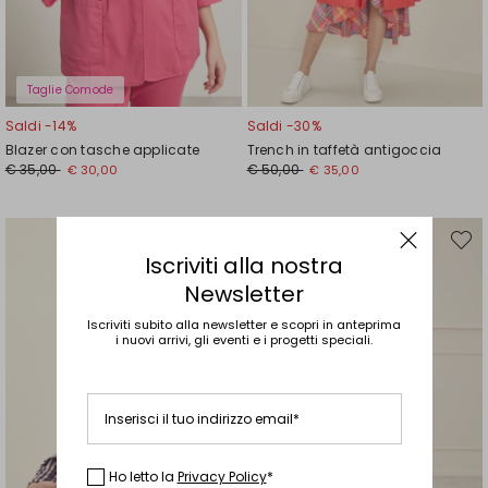
Taglie Comode
Saldi -14%
Saldi -30%
Blazer con tasche applicate
Trench in taffetà antigoccia
Prezzo
Nuovo
Prezzo
Nuovo
€ 35,00
€ 50,00
€ 30,00
€ 35,00
originale
prezzo
originale
prezzo
€
€
€
€
35,00
30,00
50,00
35,00
Sposta
Spost
nella
nella
Iscriviti alla nostra
wishlist
wishli
Newsletter
Iscriviti subito alla newsletter e scopri in anteprima
i nuovi arrivi, gli eventi e i progetti speciali.
Inserisci il tuo indirizzo email*
Ho letto la
Privacy Policy
*