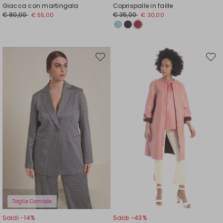
Giacca con martingala
Coprispalle in faille
Prezzo
Nuovo
Prezzo
Nuovo
€ 80,00
€ 35,00
€ 55,00
€ 30,00
originale
prezzo
originale
prezzo
€
€
€
€
80,00
55,00
35,00
30,00
Sposta
Spost
nella
nella
wishlist
wishli
Taglie Comode
Saldi -14%
Saldi -43%