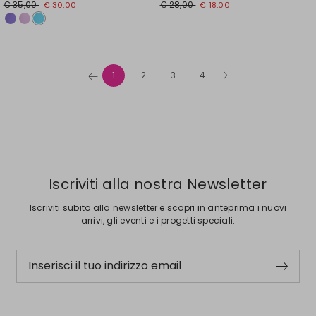
Prezzo
Nuovo
Prezzo
Nuovo
€ 35,00
€ 28,00
€ 30,00
€ 18,00
originale
prezzo
originale
prezzo
€
€
€
€
35,00
30,00
28,00
18,00
1
2
3
4
Iscriviti alla nostra Newsletter
Iscriviti subito alla newsletter e scopri in anteprima i nuovi
arrivi, gli eventi e i progetti speciali.
Inserisci il tuo indirizzo email