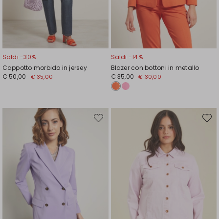
Saldi -30%
Saldi -14%
Cappotto morbido in jersey
Blazer con bottoni in metallo
Prezzo
Nuovo
Prezzo
Nuovo
€ 50,00
€ 35,00
€ 35,00
€ 30,00
originale
prezzo
originale
prezzo
€
€
€
€
50,00
35,00
35,00
30,00
Sposta
Spost
nella
nella
wishlist
wishli