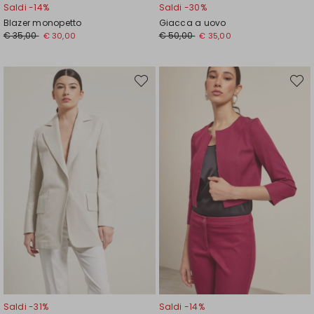
Saldi -14%
Saldi -30%
Blazer monopetto
Giacca a uovo
Prezzo
Nuovo
Prezzo
Nuovo
€ 35,00
€ 50,00
€ 30,00
€ 35,00
originale
prezzo
originale
prezzo
€
€
€
€
35,00
30,00
50,00
35,00
Sposta
Spost
nella
nella
wishlist
wishli
Saldi -31%
Saldi -14%