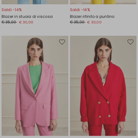
Saldi -14%
Saldi -14%
Blazer in stuoia di viscosa
Blazer rifinito a puntino
Prezzo
Nuovo
Prezzo
Nuovo
€ 35,00
€ 35,00
€ 30,00
€ 30,00
originale
prezzo
originale
prezzo
€
€
€
€
35,00
30,00
35,00
30,00
Sposta
Spost
nella
nella
wishlist
wishli