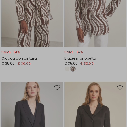
Saldi -14%
Saldi -14%
Giacca con cintura
Blazer monopetto
Prezzo
Nuovo
Prezzo
Nuovo
€ 35,00
€ 35,00
€ 30,00
€ 30,00
originale
prezzo
originale
prezzo
€
€
€
€
35,00
30,00
35,00
30,00
Sposta
Spost
nella
nella
wishlist
wishli