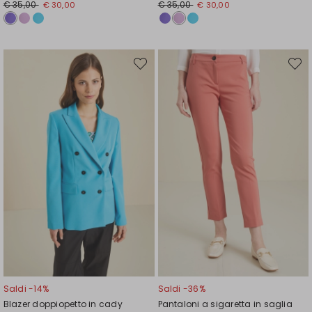
Prezzo
Nuovo
Prezzo
Nuovo
€ 35,00
€ 35,00
€ 30,00
€ 30,00
originale
prezzo
originale
prezzo
€
€
€
€
35,00
30,00
35,00
30,00
Sposta
Spost
nella
nella
wishlist
wishli
Saldi -14%
Saldi -36%
Blazer doppiopetto in cady
Pantaloni a sigaretta in saglia