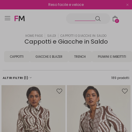
Spedizione gratuita oltre i €70
Reso facile e veloce
0
HOME PAGE
SALDI
CAPPOTTI E GIACCHE IN SALDO
Cappotti e Giacche in Saldo
CAPPOTTI
GIACCHE E BLAZER
TRENCH
PIUMINI E IMBOTTITI
ALTRI FILTRI
(1)
189 prodotti
Sposta
Spost
nella
nella
wishlist
wishli