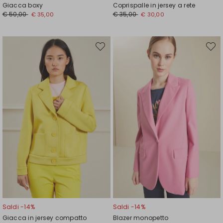
Giacca boxy
Coprispalle in jersey a rete
Prezzo
Nuovo
Prezzo
Nuovo
€ 50,00
€ 35,00
€ 35,00
€ 30,00
originale
prezzo
originale
prezzo
€
€
€
€
50,00
35,00
35,00
30,00
Sposta
Spost
nella
nella
wishlist
wishli
Saldi -14%
Saldi -14%
Giacca in jersey compatto
Blazer monopetto