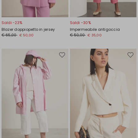
Saldi -23%
Saldi -30%
Blazer doppiopetto in jersey
Impermeabile antigoccia
Prezzo
Nuovo
Prezzo
Nuovo
€ 65,00
€ 50,00
€ 50,00
€ 35,00
originale
prezzo
originale
prezzo
€
€
€
€
65,00
50,00
50,00
35,00
Sposta
Spost
nella
nella
wishlist
wishli