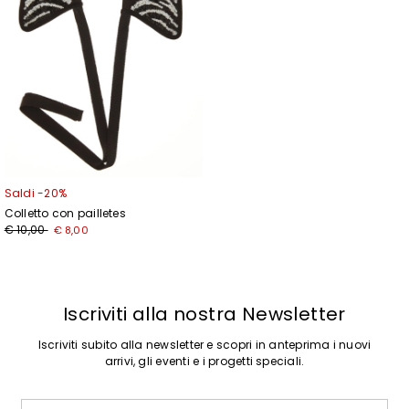
Saldi -20%
Colletto con pailletes
Prezzo
Nuovo
€ 10,00
€ 8,00
originale
prezzo
€
€
10,00
8,00
Iscriviti alla nostra Newsletter
Iscriviti subito alla newsletter e scopri in anteprima i nuovi
arrivi, gli eventi e i progetti speciali.