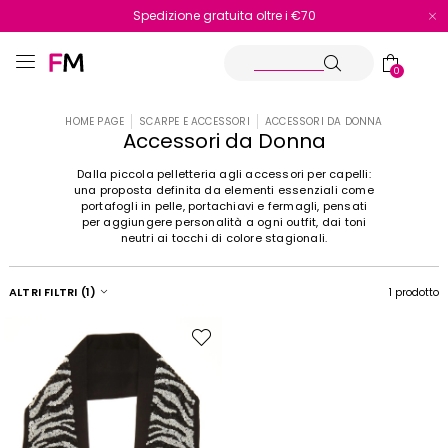
Spedizione gratuita oltre i €70
Reso facile e veloce
0
HOME PAGE
SCARPE E ACCESSORI
ACCESSORI DA DONNA
Accessori da Donna
Dalla piccola pelletteria agli accessori per capelli:
una proposta definita da elementi essenziali come
portafogli in pelle, portachiavi e fermagli, pensati
per aggiungere personalità a ogni outfit, dai toni
neutri ai tocchi di colore stagionali.
ALTRI FILTRI
(1)
1 prodotto
Sposta
nella
wishlist