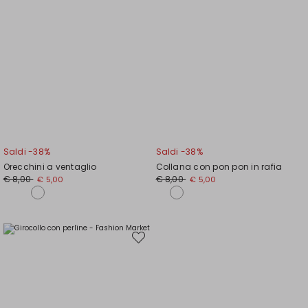
Saldi -38%
Saldi -38%
Orecchini a ventaglio
Collana con pon pon in rafia
Prezzo
Nuovo
Prezzo
Nuovo
€ 8,00
€ 8,00
€ 5,00
€ 5,00
originale
prezzo
originale
prezzo
€
€
€
€
8,00
5,00
8,00
5,00
Sposta
nella
wishlist