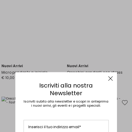
Nuovi Arrivi
Nuovi Arrivi
Micro pendente a iniziale
Orecchini pendenti con strass
€ 10,00
incastonati
€ 10,00
Iscriviti alla nostra
+3
Newsletter
Iscriviti subito alla newsletter e scopri in anteprima
Sposta
Spost
i nuovi arrivi, gli eventi e i progetti speciali.
nella
nella
wishlist
wishli
Inserisci il tuo indirizzo email*