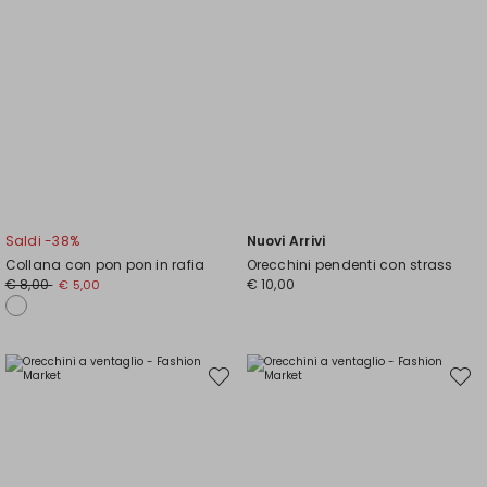
Saldi -38%
Nuovi Arrivi
Collana con pon pon in rafia
Orecchini pendenti con strass
Prezzo
Nuovo
€ 8,00
€ 10,00
€ 5,00
originale
prezzo
€
€
8,00
5,00
Sposta
Spost
nella
nella
wishlist
wishli