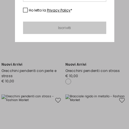
Ho letto la
Privacy Policy
*
Iscriviti
Nuovi Arrivi
Nuovi Arrivi
Orecchini pendenti con perle e
Orecchini pendenti con strass
strass
€ 10,00
€ 10,00
Sposta
Spost
nella
nella
wishlist
wishli