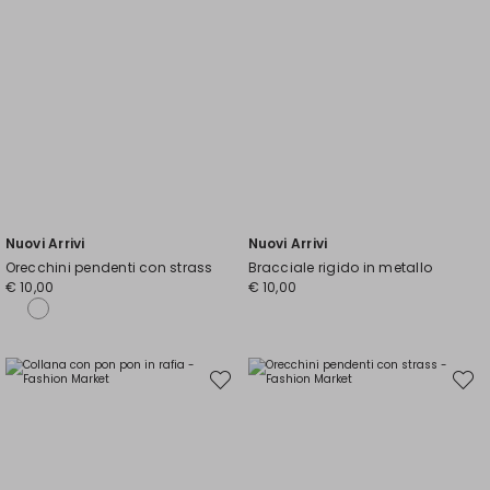
Nuovi Arrivi
Nuovi Arrivi
Orecchini pendenti con strass
Bracciale rigido in metallo
€ 10,00
€ 10,00
Sposta
Spost
nella
nella
wishlist
wishli