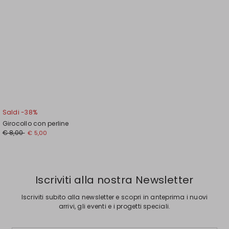
Saldi -38%
Girocollo con perline
Prezzo
Nuovo
€ 8,00
€ 5,00
originale
prezzo
€
€
8,00
5,00
Iscriviti alla nostra Newsletter
Iscriviti subito alla newsletter e scopri in anteprima i nuovi
arrivi, gli eventi e i progetti speciali.