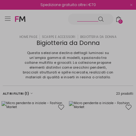
Spedizione gratuita oltre i €70
Reso facile e veloce
0
HOME PAGE
SCARPE E ACCESSORI
BIGIOTTERIA DA DONNA
Bigiotteria da Donna
Questa selezione declina dettagli luminosi su
un’ampia gamma di modelli, spaziando tra
collane multifilo e girocolli. La collezione propone
elementi distintivi come orecchini pendenti,
bracciali strutturati e spille ricercate, realizzati con
materiali di qualità e inserti in resina o cristallo.
ALTRI FILTRI
(1)
23 prodotti
Sposta
Spost
nella
nella
wishlist
wishli