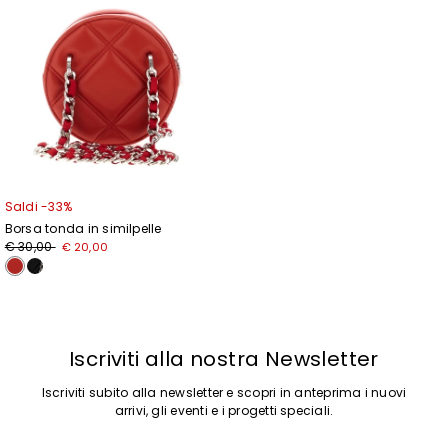
Saldi -33%
Borsa tonda in similpelle
Prezzo
Nuovo
€ 30,00
€ 20,00
originale
prezzo
€
€
30,00
20,00
Iscriviti alla nostra Newsletter
Iscriviti subito alla newsletter e scopri in anteprima i nuovi
arrivi, gli eventi e i progetti speciali.