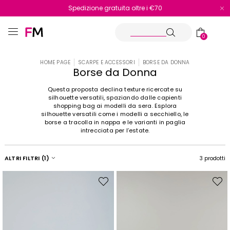
Spedizione gratuita oltre i €70
Reso facile e veloce
0
HOME PAGE
SCARPE E ACCESSORI
BORSE DA DONNA
Borse da Donna
Questa proposta declina texture ricercate su
silhouette versatili, spaziando dalle capienti
shopping bag ai modelli da sera. Esplora
silhouette versatili come i modelli a secchiello, le
borse a tracolla in nappa e le varianti in paglia
intrecciata per l’estate.
ALTRI FILTRI
(1)
3 prodotti
Sposta
Spost
nella
nella
wishlist
wishli