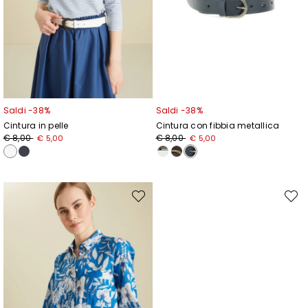
Saldi -38%
Saldi -38%
Cintura in pelle
Cintura con fibbia metallica
Prezzo
Nuovo
Prezzo
Nuovo
€ 8,00
€ 8,00
€ 5,00
€ 5,00
originale
prezzo
originale
prezzo
€
€
€
€
8,00
5,00
8,00
5,00
Sposta
Spost
nella
nella
wishlist
wishli