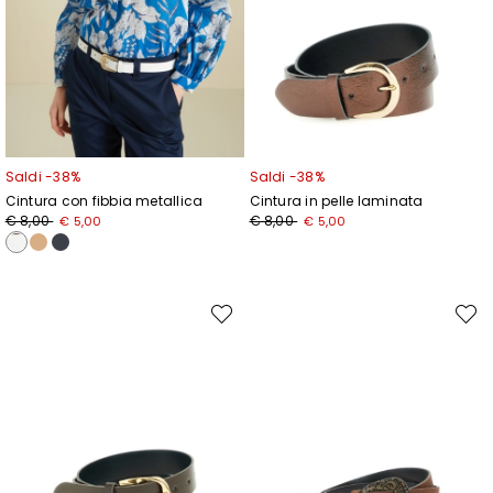
Saldi -38%
Saldi -38%
Cintura con fibbia metallica
Cintura in pelle laminata
Prezzo
Nuovo
Prezzo
Nuovo
€ 8,00
€ 8,00
€ 5,00
€ 5,00
originale
prezzo
originale
prezzo
€
€
€
€
8,00
5,00
8,00
5,00
Sposta
Spost
nella
nella
wishlist
wishli