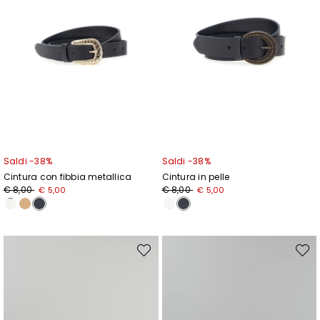
Saldi -38%
Saldi -38%
Cintura con fibbia metallica
Cintura in pelle
Prezzo
Nuovo
Prezzo
Nuovo
€ 8,00
€ 8,00
€ 5,00
€ 5,00
originale
prezzo
originale
prezzo
€
€
€
€
8,00
5,00
8,00
5,00
Sposta
Spost
nella
nella
wishlist
wishli