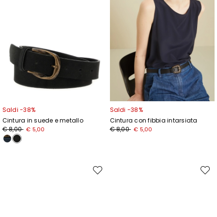
Saldi -38%
Saldi -38%
Cintura in suede e metallo
Cintura con fibbia intarsiata
Prezzo
Nuovo
Prezzo
Nuovo
€ 8,00
€ 8,00
€ 5,00
€ 5,00
originale
prezzo
originale
prezzo
€
€
€
€
8,00
5,00
8,00
5,00
Sposta
Spost
nella
nella
wishlist
wishli