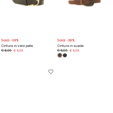
Saldi -38%
Saldi -38%
Cintura in vera pelle
Cintura in suede
Prezzo
Nuovo
Prezzo
Nuovo
€ 8,00
€ 8,00
€ 5,00
€ 5,00
originale
prezzo
originale
prezzo
€
€
€
€
8,00
5,00
8,00
5,00
Sposta
nella
wishlist