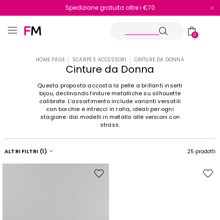
Spedizione gratuita oltre i €70
Reso facile e veloce
0
HOME PAGE
SCARPE E ACCESSORI
CINTURE DA DONNA
Cinture da Donna
Questa proposta accosta la pelle a brillanti inserti
bijou, declinando finiture metalliche su silhouette
calibrate. L’assortimento include varianti versatili
con borchie e intrecci in rafia, ideali per ogni
stagione: dai modelli in metallo alle versioni con
strass.
ALTRI FILTRI
(1)
25 prodotti
Sposta
Spost
nella
nella
wishlist
wishli