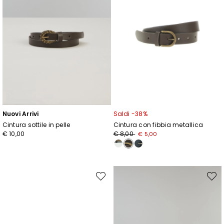
Nuovi Arrivi
Saldi -38%
Cintura sottile in pelle
Cintura con fibbia metallica
Prezzo
Nuovo
€ 10,00
€ 8,00
€ 5,00
originale
prezzo
€
€
8,00
5,00
Sposta
Spost
nella
nella
wishlist
wishli