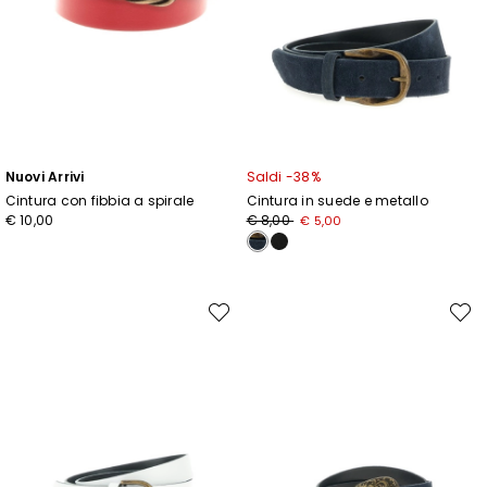
Nuovi Arrivi
Saldi -38%
Cintura con fibbia a spirale
Cintura in suede e metallo
Prezzo
Nuovo
€ 10,00
€ 8,00
€ 5,00
originale
prezzo
€
€
8,00
5,00
Sposta
Spost
nella
nella
wishlist
wishli