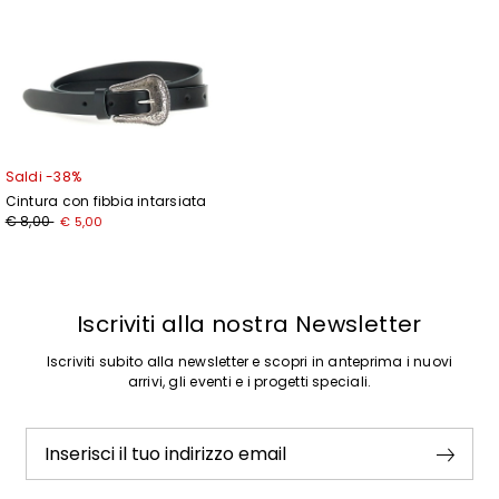
Saldi -38%
Cintura con fibbia intarsiata
Prezzo
Nuovo
€ 8,00
€ 5,00
originale
prezzo
€
€
8,00
5,00
Iscriviti alla nostra Newsletter
Iscriviti subito alla newsletter e scopri in anteprima i nuovi
arrivi, gli eventi e i progetti speciali.
Inserisci il tuo indirizzo email