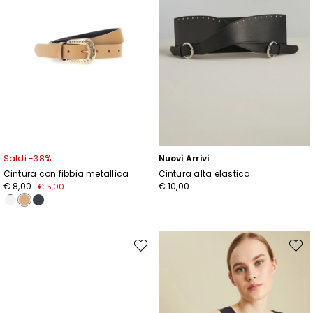
Saldi -38%
Nuovi Arrivi
Cintura con fibbia metallica
Cintura alta elastica
Prezzo
Nuovo
€ 8,00
€ 10,00
€ 5,00
originale
prezzo
€
€
8,00
5,00
Sposta
Spost
nella
nella
wishlist
wishli