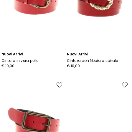
Iscriviti alla nostra
Newsletter
Iscriviti subito alla newsletter e scopri in anteprima
i nuovi arrivi, gli eventi e i progetti speciali.
Inserisci il tuo indirizzo email*
Nuovi Arrivi
Nuovi Arrivi
Cintura in vera pelle
Cintura con fibbia a spirale
€ 10,00
€ 10,00
Ho letto la
Privacy Policy
*
Iscriviti
Sposta
Spost
nella
nella
wishlist
wishli