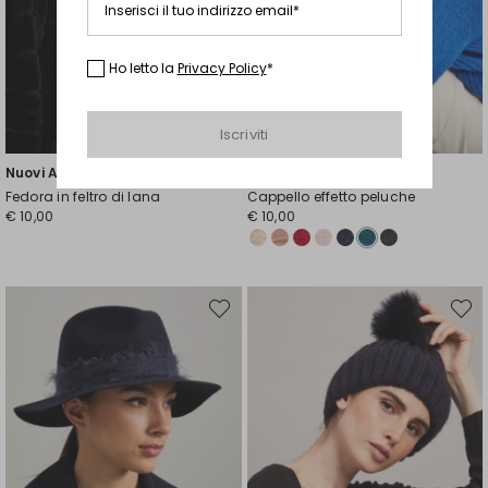
Inserisci il tuo indirizzo email*
Ho letto la
Privacy Policy
*
Iscriviti
Nuovi Arrivi
Nuovi Arrivi
Fedora in feltro di lana
Cappello effetto peluche
€ 10,00
€ 10,00
Sposta
Spost
nella
nella
wishlist
wishli