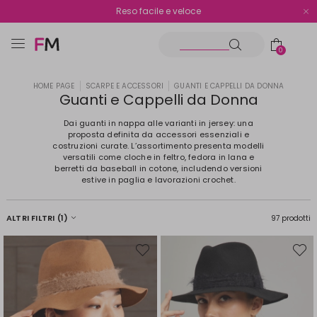
Spedizione gratuita oltre i €70
Reso facile e veloce
0
HOME PAGE
SCARPE E ACCESSORI
GUANTI E CAPPELLI DA DONNA
Guanti e Cappelli da Donna
Dai guanti in nappa alle varianti in jersey: una
proposta definita da accessori essenziali e
costruzioni curate. L’assortimento presenta modelli
versatili come cloche in feltro, fedora in lana e
berretti da baseball in cotone, includendo versioni
estive in paglia e lavorazioni crochet.
ALTRI FILTRI
(1)
97 prodotti
Sposta
Spost
nella
nella
wishlist
wishli