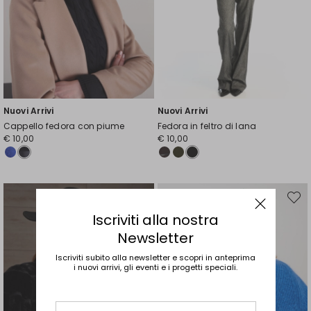
Nuovi Arrivi
Nuovi Arrivi
Cappello fedora con piume
Fedora in feltro di lana
€ 10,00
€ 10,00
Sposta
Spost
nella
nella
wishlist
wishli
Iscriviti alla nostra
Newsletter
Iscriviti subito alla newsletter e scopri in anteprima
i nuovi arrivi, gli eventi e i progetti speciali.