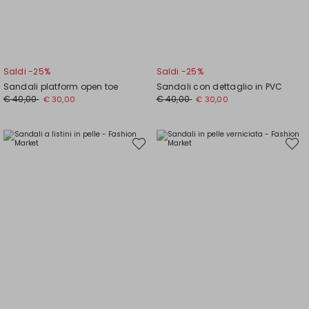
Saldi -25%
Saldi -25%
Sandali platform open toe
Sandali con dettaglio in PVC
Prezzo
Nuovo
Prezzo
Nuovo
€ 40,00
€ 40,00
€ 30,00
€ 30,00
originale
prezzo
originale
prezzo
€
€
€
€
40,00
30,00
40,00
30,00
Sposta
Spost
nella
nella
wishlist
wishli