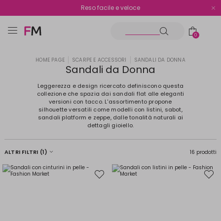
Spedizione gratuita oltre i €70
Reso facile e veloce
0
HOME PAGE
SCARPE E ACCESSORI
SANDALI DA DONNA
Sandali da Donna
Leggerezza e design ricercato definiscono questa
collezione che spazia dai sandali flat alle eleganti
versioni con tacco. L'assortimento propone
silhouette versatili come modelli con listini, sabot,
sandali platform e zeppe, dalle tonalità naturali ai
dettagli gioiello.
ALTRI FILTRI
(1)
16 prodotti
Sposta
Spost
nella
nella
wishlist
wishli