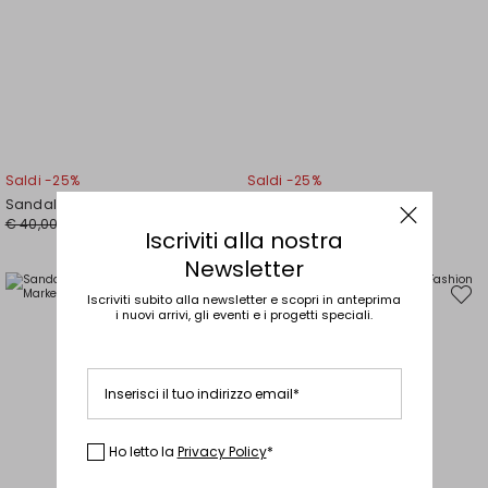
Saldi -25%
Saldi -25%
Sandali con dettaglio in PVC
Sandalo con listini
Prezzo
Nuovo
Prezzo
Nuovo
€ 40,00
€ 40,00
€ 30,00
€ 30,00
Iscriviti alla nostra
originale
prezzo
originale
prezzo
€
€
€
€
Newsletter
40,00
30,00
40,00
30,00
Iscriviti subito alla newsletter e scopri in anteprima
Sposta
Spost
nella
nella
i nuovi arrivi, gli eventi e i progetti speciali.
wishlist
wishli
Inserisci il tuo indirizzo email*
Ho letto la
Privacy Policy
*