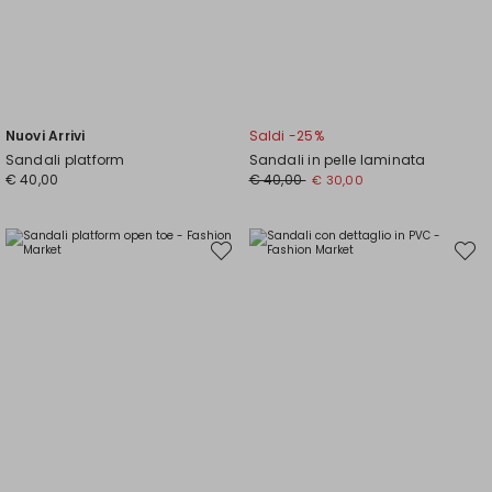
Nuovi Arrivi
Saldi -25%
Sandali platform
Sandali in pelle laminata
Prezzo
Nuovo
€ 40,00
€ 40,00
€ 30,00
originale
prezzo
€
€
40,00
30,00
Sposta
Spost
nella
nella
wishlist
wishli