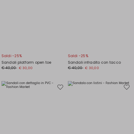
Saldi -25%
Saldi -25%
Sandali platform open toe
Sandali infradito con tacco
Prezzo
Nuovo
Prezzo
Nuovo
€ 40,00
€ 40,00
€ 30,00
€ 30,00
originale
prezzo
originale
prezzo
€
€
€
€
40,00
30,00
40,00
30,00
Sposta
Spost
nella
nella
wishlist
wishli