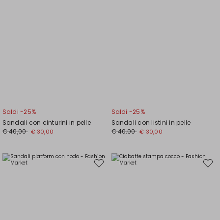
Saldi -25%
Saldi -25%
Sandali con cinturini in pelle
Sandali con listini in pelle
Prezzo
Nuovo
Prezzo
Nuovo
€ 40,00
€ 40,00
€ 30,00
€ 30,00
originale
prezzo
originale
prezzo
€
€
€
€
40,00
30,00
40,00
30,00
Sposta
Spost
nella
nella
wishlist
wishli