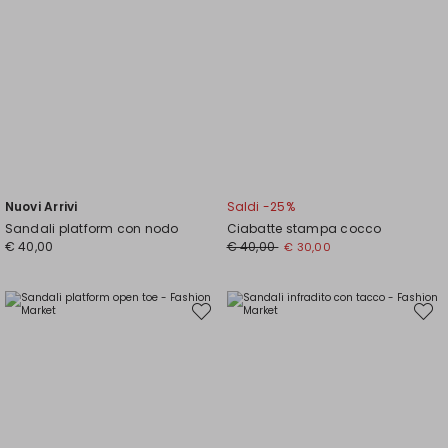
Nuovi Arrivi
Saldi -25%
Sandali platform con nodo
Ciabatte stampa cocco
Prezzo
Nuovo
€ 40,00
€ 40,00
€ 30,00
originale
prezzo
€
€
40,00
30,00
Sposta
Spost
nella
nella
wishlist
wishli