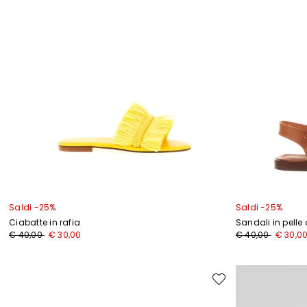
Saldi -25%
Saldi -25%
Ciabatte in rafia
Sandali in pelle
Prezzo
Nuovo
Prezzo
Nuovo
€ 40,00
€ 30,00
€ 40,00
€ 30,0
originale
prezzo
originale
prezzo
€
€
€
€
40,00
30,00
40,00
30,00
Sposta
nella
wishlist