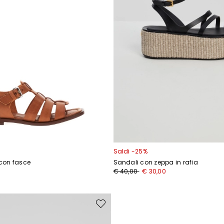
Iscriviti
Saldi -25%
 con fasce
Sandali con zeppa in rafia
Prezzo
Nuovo
0
€ 40,00
€ 30,00
originale
prezzo
€
€
40,00
30,00
Sposta
nella
wishlist