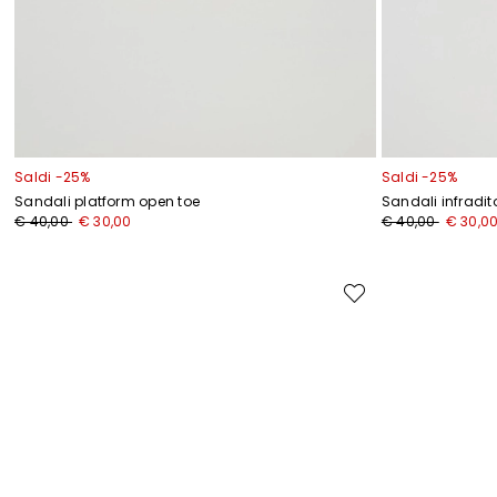
Saldi -25%
Saldi -25%
Sandali platform open toe
Sandali infradi
Prezzo
Nuovo
Prezzo
Nuovo
€ 40,00
€ 30,00
€ 40,00
€ 30,0
originale
prezzo
originale
prezzo
€
€
€
€
40,00
30,00
40,00
30,00
Sposta
nella
I
wishlist