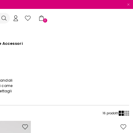
0
e Accessori
sandali
li come
ettagli
16 prodotti
Sposta
Sposta
nella
nella