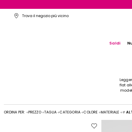
Trova il negozio più vicino
Saldi
Nu
Legger
flat a
modell
ORDINA PER:
PREZZO
TAGLIA
CATEGORIA
COLORE
MATERIALE
ALT
Sposta
nella