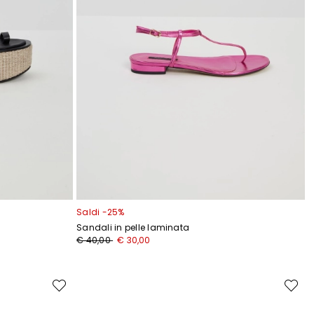
Saldi -25%
Sandali in pelle laminata
Prezzo
Nuovo
€ 40,00
€ 30,00
originale
prezzo
€
€
40,00
30,00
Sposta
Sposta
nella
nella
wishlist
wishlist