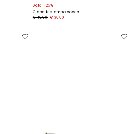
Saldi -25%
Ciabatte stampa cocco
Prezzo
Nuovo
€ 40,00
€ 30,00
originale
prezzo
€
€
40,00
30,00
Sposta
Sposta
nella
nella
wishlist
wishlist