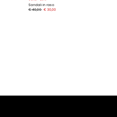
Sandali in raso
Prezzo
Nuovo
€ 40,00
€ 30,00
originale
prezzo
€
€
40,00
30,00