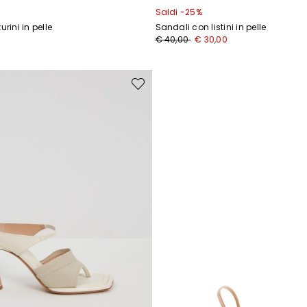
Saldi -25%
rini in pelle
Sandali con listini in pelle
Prezzo
Nuovo
0
€ 40,00
€ 30,00
originale
prezzo
€
€
40,00
30,00
Sposta
nella
wishlist