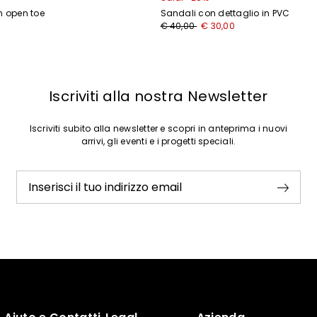
m open toe
Sandali con dettaglio in PVC
Prezzo
Nuovo
0
€ 40,00
€ 30,00
originale
prezzo
€
€
40,00
30,00
Iscriviti alla nostra Newsletter
Iscriviti subito alla newsletter e scopri in anteprima i nuovi
arrivi, gli eventi e i progetti speciali.
Inserisci il tuo indirizzo email