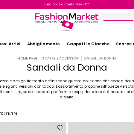
Spedizione gratuita oltre i €70
Reso facile e veloce
ovi Arrivi
Abbigliamento
Cappotti e Giacche
Scarpe 
HOME PAGE
SCARPE E ACCESSORI
SANDALI DA DONNA
Sandali da Donna
ezza e design ricercato definiscono questa collezione che spazia dai 
lle eleganti versioni con tacco. L'assortimento propone silhouette versati
i con listini, sabot, sandali platform e zeppe, dalle tonalità naturali ai d
gioiello.
RI FILTRI
Sposta
nella