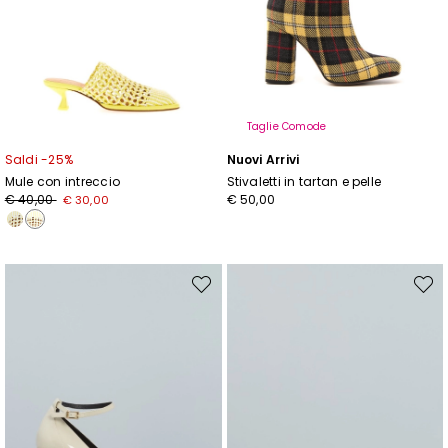
Taglie Comode
Saldi -25%
Nuovi Arrivi
Mule con intreccio
Stivaletti in tartan e pelle
Prezzo
Nuovo
€ 40,00
€ 50,00
€ 30,00
originale
prezzo
€
€
40,00
30,00
Sposta
Spost
nella
nella
wishlist
wishli