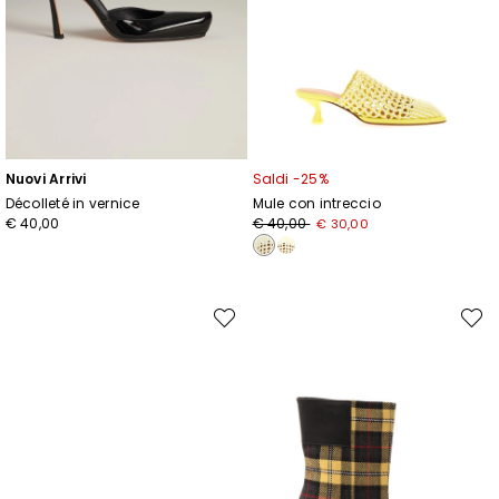
Nuovi Arrivi
Saldi -25%
Décolleté in vernice
Mule con intreccio
Prezzo
Nuovo
€ 40,00
€ 40,00
€ 30,00
originale
prezzo
€
€
40,00
30,00
Sposta
Spost
nella
nella
wishlist
wishli