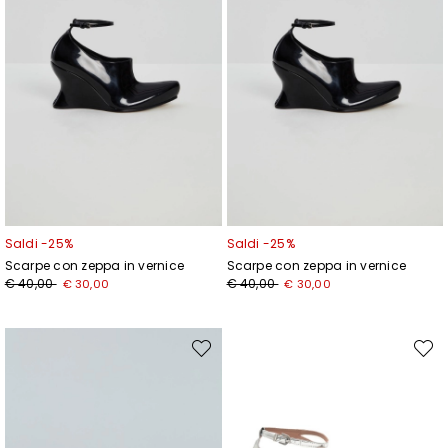
Saldi -25%
Saldi -25%
Scarpe con zeppa in vernice
Scarpe con zeppa in vernice
Prezzo
Nuovo
Prezzo
Nuovo
€ 40,00
€ 40,00
€ 30,00
€ 30,00
originale
prezzo
originale
prezzo
€
€
€
€
40,00
30,00
40,00
30,00
Sposta
Spost
nella
nella
wishlist
wishli