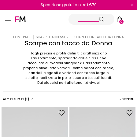
Spedizione gratuita oltre i €70
Reso facile e veloce
0
HOME PAGE
SCARPE E ACCESSORI
SCARPE CON TACCO DA DONNA
Scarpe con tacco da Donna
Tagli precisi e profili definiti caratterizzano
l’assortimento, spaziando dalle classiche
décolleté ai modelli slingback. L'assortimento
propone silhouette versatili come sabot con tacco,
sandali eleganti e varianti con tacco largo o
stiletto, realizzate in pelle, suede o tessuti lucidi.
Dai classici neri alle tonalità vivaci
ALTRI FILTRI
(1)
15 prodotti
Sposta
Spost
nella
nella
wishlist
wishli