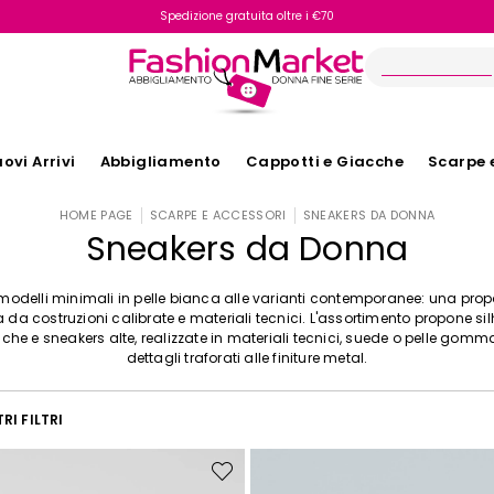
Spedizione gratuita oltre i €70
Reso facile e veloce
ovi Arrivi
Abbigliamento
Cappotti e Giacche
Scarpe 
HOME PAGE
SCARPE E ACCESSORI
SNEAKERS DA DONNA
Sneakers da Donna
modelli minimali in pelle bianca alle varianti contemporanee: una pro
a da costruzioni calibrate e materiali tecnici. L'assortimento propone si
he e sneakers alte, realizzate in materiali tecnici, suede o pelle gomm
dettagli traforati alle finiture metal.
RI FILTRI
Sposta
nella