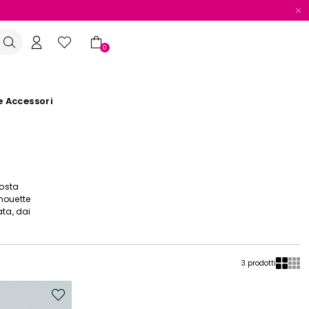
0
e Accessori
posta
lhouette
ata, dai
3 prodotti
Sposta
nella