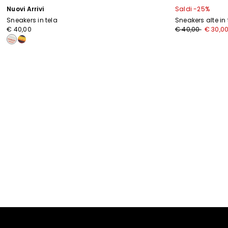
Nuovi Arrivi
Saldi -25%
Sneakers in tela
Sneakers alte in 
Prezzo
Nuovo
€ 40,00
€ 40,00
€ 30,0
originale
prezzo
€
€
40,00
30,00