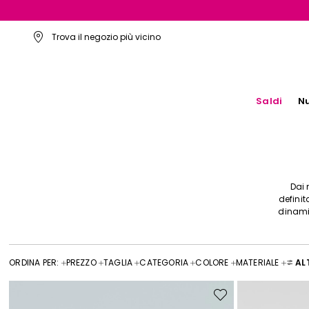
Trova il negozio più vicino
Saldi
Nu
Dai 
definit
dinamic
ORDINA PER:
PREZZO
TAGLIA
CATEGORIA
COLORE
MATERIALE
ALT
Sposta
nella