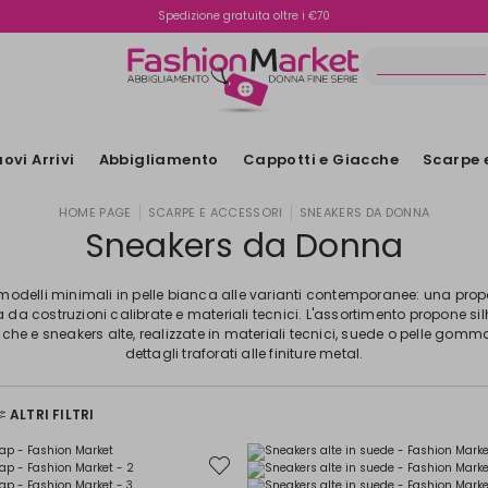
Spedizione gratuita oltre i €70
Reso facile e veloce
ovi Arrivi
Abbigliamento
Cappotti e Giacche
Scarpe 
HOME PAGE
SCARPE E ACCESSORI
SNEAKERS DA DONNA
Sneakers da Donna
modelli minimali in pelle bianca alle varianti contemporanee: una pro
a da costruzioni calibrate e materiali tecnici. L'assortimento propone si
he e sneakers alte, realizzate in materiali tecnici, suede o pelle gomm
dettagli traforati alle finiture metal.
ALTRI FILTRI
Sposta
nella