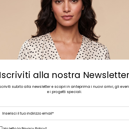
Nuovi Arrivi
rap
Sneakers alte in suede
€ 40,00
Iscriviti alla nostra Newslette
scriviti subito alla newsletter e scopri in anteprima i nuovi arrivi, gli even
e i progetti speciali.
Inserisci il tuo indirizzo email*
Ho letto la
Privacy Policy
*