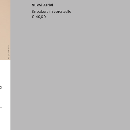
Nuovi Arrivi
Sneakers in vera pelle
€ 40,00
r
ti