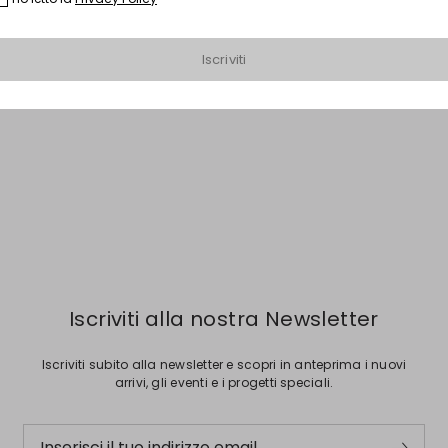
Iscriviti
Iscriviti alla nostra Newsletter
Iscriviti subito alla newsletter e scopri in anteprima i nuovi
arrivi, gli eventi e i progetti speciali.
Inserisci il tuo indirizzo email