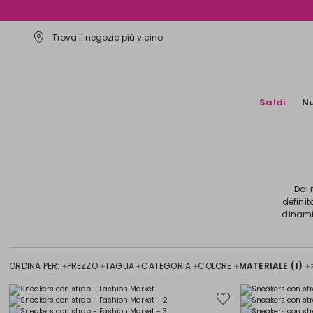
Trova il negozio più vicino
Saldi
Nu
Dai 
definit
dinamic
ORDINA PER:
PREZZO
TAGLIA
CATEGORIA
COLORE
MATERIALE
(1)
Sposta
nella