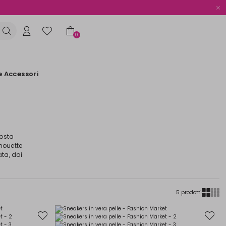
0
e Accessori
posta
lhouette
ata, dai
5 prodotti
Sposta
Sposta
nella
nella