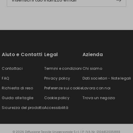
Aiuto e Contatti
Legal
Azienda
Contattaci
Termini e condizioni
Chi siamo
FAQ
Privacy policy
Dati societari - Note legali
Richiesta di reso
Preferenze sui cookie
Lavora con noi
Guida alle taglie
Cookie policy
Trova un negozio
Sicurezza del prodotto
Accessibilità
© 2026 Diffusione Tessile Unipersonale S.r.l. | P. IVA Nr. 0104412035888