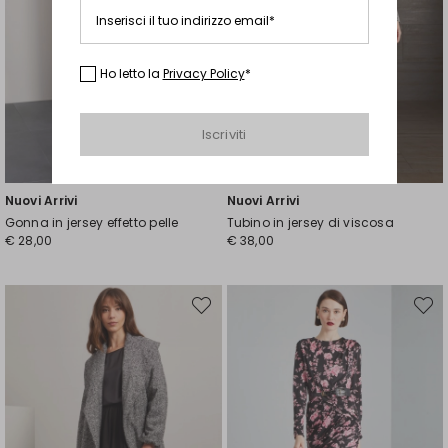
Inserisci il tuo indirizzo email*
Ho letto la
Privacy Policy
*
Iscriviti
Nuovi Arrivi
Nuovi Arrivi
Gonna in jersey effetto pelle
Tubino in jersey di viscosa
€ 28,00
€ 38,00
Sposta
Spost
nella
nella
wishlist
wishli