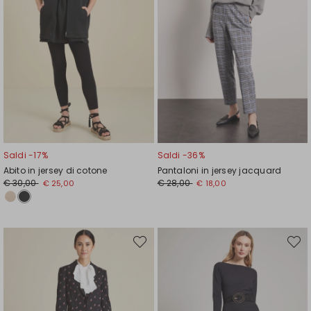
Saldi -17%
Saldi -36%
Abito in jersey di cotone
Pantaloni in jersey jacquard
Prezzo
Nuovo
Prezzo
Nuovo
€ 30,00
€ 28,00
€ 25,00
€ 18,00
originale
prezzo
originale
prezzo
€
€
€
€
30,00
25,00
28,00
18,00
Sposta
Spost
nella
nella
wishlist
wishli