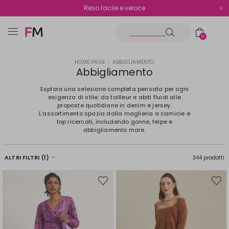
Spedizione gratuita oltre i €70
Reso facile e veloce
0
HOME PAGE
ABBIGLIAMENTO
Abbigliamento
Esplora una selezione completa pensata per ogni
esigenza di stile: da tailleur e abiti fluidi alle
proposte quotidiane in denim e jersey.
L’assortimento spazia dalla maglieria a camicie e
top ricercati, includendo gonne, felpe e
abbigliamento mare.
ALTRI FILTRI
(1)
344 prodotti
Sposta
Spost
nella
nella
wishlist
wishli