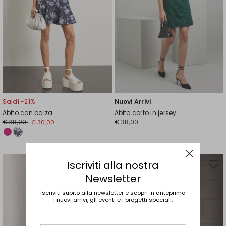
Saldi -21%
Nuovi Arrivi
Abito con balza
Abito corto in jersey
Prezzo
Nuovo
€ 38,00
€ 38,00
€ 30,00
originale
prezzo
€
€
38,00
30,00
Iscriviti alla nostra
Sposta
Spost
nella
nella
Newsletter
wishlist
wishli
Iscriviti subito alla newsletter e scopri in anteprima
i nuovi arrivi, gli eventi e i progetti speciali.