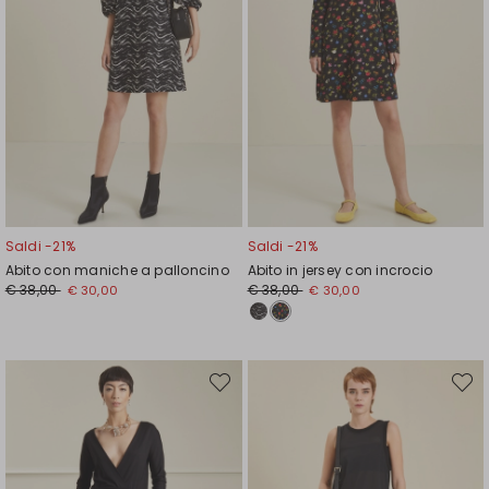
Saldi -21%
Saldi -21%
Abito con maniche a palloncino
Abito in jersey con incrocio
Prezzo
Nuovo
Prezzo
Nuovo
€ 38,00
€ 38,00
€ 30,00
€ 30,00
originale
prezzo
originale
prezzo
€
€
€
€
38,00
30,00
38,00
30,00
Sposta
Spost
nella
nella
wishlist
wishli