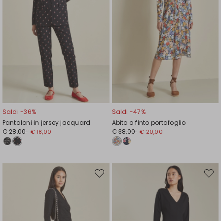
Saldi -36%
Saldi -47%
Pantaloni in jersey jacquard
Abito a finto portafoglio
Prezzo
Nuovo
Prezzo
Nuovo
€ 28,00
€ 38,00
€ 18,00
€ 20,00
originale
prezzo
originale
prezzo
€
€
€
€
28,00
18,00
38,00
20,00
Sposta
Spost
nella
nella
wishlist
wishli