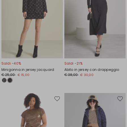
Saldi -40%
Saldi -21%
Minigonna in jersey jacquard
Abito in jersey con drappeggio
Prezzo
Nuovo
Prezzo
Nuovo
€ 25,00
€ 38,00
€ 15,00
€ 30,00
originale
prezzo
originale
prezzo
€
€
€
€
25,00
15,00
38,00
30,00
Sposta
Spost
nella
nella
wishlist
wishli