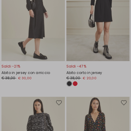
Saldi -21%
Saldi -47%
Abito in jersey con arriccio
Abito corto in jersey
Prezzo
Nuovo
Prezzo
Nuovo
€ 38,00
€ 38,00
€ 30,00
€ 20,00
originale
prezzo
originale
prezzo
€
€
€
€
38,00
30,00
38,00
20,00
Sposta
Spost
nella
nella
wishlist
wishli