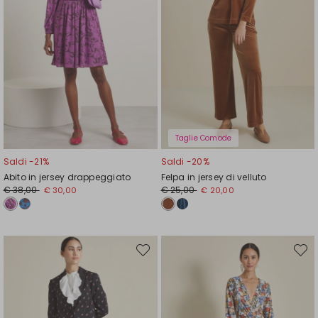
Taglie Comode
Saldi -21%
Saldi -20%
Abito in jersey drappeggiato
Felpa in jersey di velluto
Prezzo
Nuovo
Prezzo
Nuovo
€ 38,00
€ 25,00
€ 30,00
€ 20,00
originale
prezzo
originale
prezzo
€
€
€
€
38,00
30,00
25,00
20,00
Sposta
Spost
nella
nella
wishlist
wishli