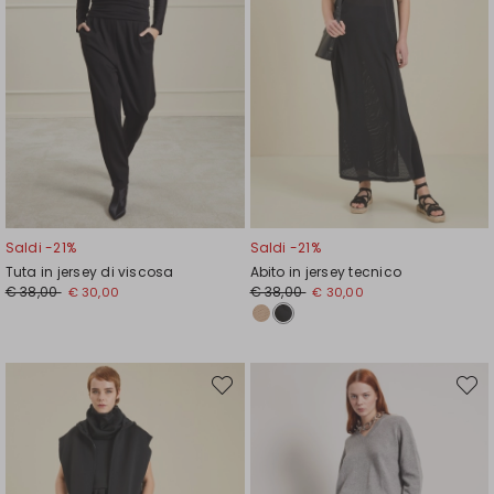
Saldi -21%
Saldi -21%
Tuta in jersey di viscosa
Abito in jersey tecnico
Prezzo
Nuovo
Prezzo
Nuovo
€ 38,00
€ 38,00
€ 30,00
€ 30,00
originale
prezzo
originale
prezzo
€
€
€
€
38,00
30,00
38,00
30,00
Sposta
Spost
nella
nella
wishlist
wishli