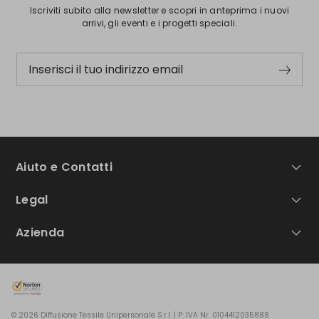
Iscriviti subito alla newsletter e scopri in anteprima i nuovi
arrivi, gli eventi e i progetti speciali.
Inserisci il tuo indirizzo email
Aiuto e Contatti
Legal
Azienda
© 2026 Diffusione Tessile Unipersonale S.r.l. | P. IVA Nr. 0104412035888