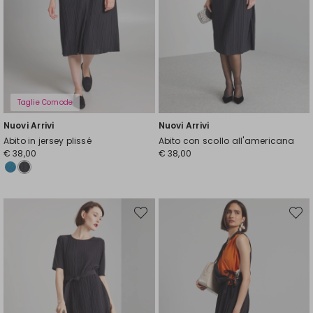
Taglie Comode
Nuovi Arrivi
Nuovi Arrivi
Abito in jersey plissé
Abito con scollo all'americana
€ 38,00
€ 38,00
Sposta
Spost
nella
nella
wishlist
wishli