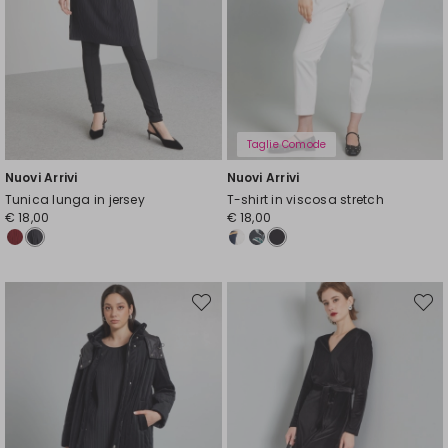
Taglie Comode
Nuovi Arrivi
Nuovi Arrivi
Tunica lunga in jersey
T-shirt in viscosa stretch
€ 18,00
€ 18,00
Sposta
Spost
nella
nella
wishlist
wishli