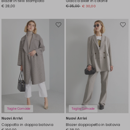
Blazer in twill stampato
Giacca biker in cotone
Prezzo
Nuovo
€ 28,00
€ 35,00
€ 30,00
originale
prezzo
€
€
35,00
30,00
Sposta
Spost
nella
nella
wishlist
wishli
Taglie Comode
Taglie Comode
Nuovi Arrivi
Nuovi Arrivi
Cappotto in doppia batavia
Blazer doppiopetto in batavia
€ 190,00
€ 38,00