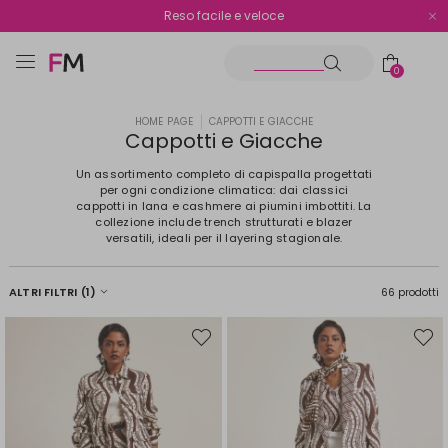
Spedizione gratuita oltre i €70
Reso facile e veloce
0
HOME PAGE
CAPPOTTI E GIACCHE
Cappotti e Giacche
Un assortimento completo di capispalla progettati
per ogni condizione climatica: dai classici
cappotti in lana e cashmere ai piumini imbottiti. La
collezione include trench strutturati e blazer
versatili, ideali per il layering stagionale.
ALTRI FILTRI
(1)
66 prodotti
Sposta
Spost
nella
nella
wishlist
wishli