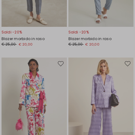
Saldi -20%
Saldi -20%
Blazer morbido in raso
Blazer morbido in raso
Prezzo
Nuovo
Prezzo
Nuovo
€ 25,00
€ 25,00
€ 20,00
€ 20,00
originale
prezzo
originale
prezzo
€
€
€
€
25,00
20,00
25,00
20,00
Sposta
Spost
nella
nella
wishlist
wishli