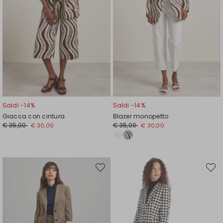
Saldi -14%
Saldi -14%
Giacca con cintura
Blazer monopetto
Prezzo
Nuovo
Prezzo
Nuovo
€ 35,00
€ 35,00
€ 30,00
€ 30,00
originale
prezzo
originale
prezzo
€
€
€
€
35,00
30,00
35,00
30,00
Sposta
Spost
nella
nella
wishlist
wishli