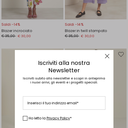
Saldi -14%
Saldi -14%
Blazer incrociato
Blazer in twill stampato
Prezzo
Nuovo
Prezzo
Nuovo
€ 35,00
€ 35,00
€ 30,00
€ 30,00
originale
prezzo
originale
prezzo
€
€
€
€
35,00
30,00
35,00
30,00
Sposta
Spost
nella
nella
Iscriviti alla nostra
wishlist
wishli
Newsletter
Iscriviti subito alla newsletter e scopri in anteprima
i nuovi arrivi, gli eventi e i progetti speciali.
Inserisci il tuo indirizzo email*
Ho letto la
Privacy Policy
*