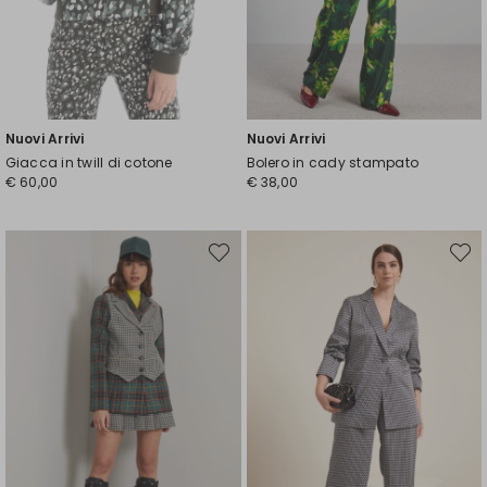
Nuovi Arrivi
Nuovi Arrivi
Giacca in twill di cotone
Bolero in cady stampato
€ 60,00
€ 38,00
Sposta
Spost
nella
nella
wishlist
wishli