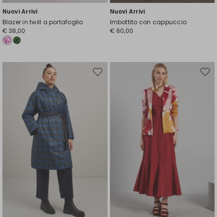
Nuovi Arrivi
Nuovi Arrivi
Blazer in twill a portafoglio
Imbottito con cappuccio
€ 38,00
€ 60,00
Sposta
Spost
nella
nella
wishlist
wishli