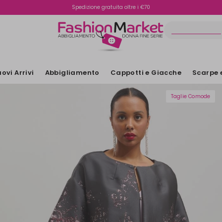
Spedizione gratuita oltre i €70
Reso facile e veloce
ovi Arrivi
Abbigliamento
Cappotti e Giacche
Scarpe 
Taglie Comode