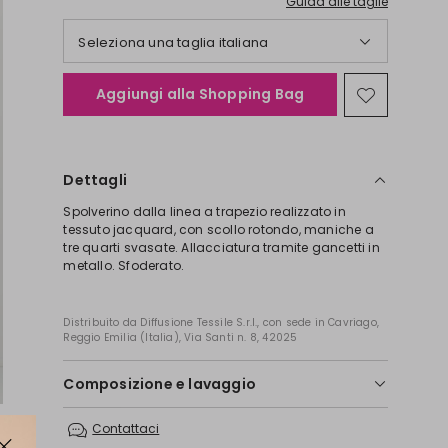
Guida alle taglie
Seleziona una taglia italiana
Aggiungi alla Shopping Bag
Sposta
nella
wishlist
Dettagli
Spolverino dalla linea a trapezio realizzato in
tessuto jacquard, con scollo rotondo, maniche a
tre quarti svasate. Allacciatura tramite gancetti in
metallo. Sfoderato.
Distribuito da Diffusione Tessile S.r.l., con sede in Cavriago,
Reggio Emilia (Italia), Via Santi n. 8, 42025
Composizione e lavaggio
Non lavare in acqua; non candeggiare; non
Contattaci
asciugare a macchina; ; ferro tiepido max 110