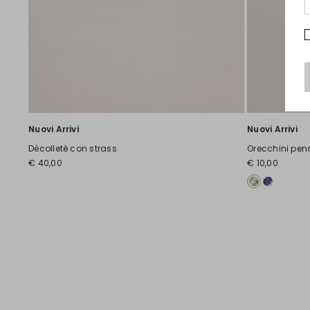
Nuovi Arrivi
Nuovi Arrivi
Dècolletè con strass
Orecchini pen
€ 40,00
€ 10,00
Precedente
Successivo