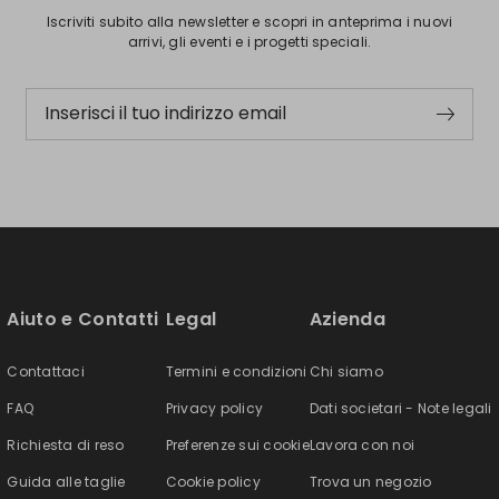
Iscriviti subito alla newsletter e scopri in anteprima i nuovi
arrivi, gli eventi e i progetti speciali.
Inserisci il tuo indirizzo email
Aiuto e Contatti
Legal
Azienda
Contattaci
Termini e condizioni
Chi siamo
FAQ
Privacy policy
Dati societari - Note legali
Richiesta di reso
Preferenze sui cookie
Lavora con noi
Guida alle taglie
Cookie policy
Trova un negozio