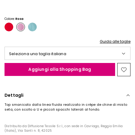
Colore:
Rosa
Guida alle taglie
Seleziona una taglia italiana
Aggiungi alla Shopping Bag
Spos
nella
wishl
Dettagli
Top smanicato dalla linea fluida realizzato in crépe de chine di misto
seta, con scollo a U e piccoli spacchi laterali al fondo.
Distribuito da Diffusione Tessile S.r.l., con sede in Cavriago, Reggio Emilia
(Italia), Via Santi n. 8, 42025