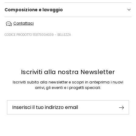
Composizione e lavaggio
Non lavare in acqua; non candeggiare; non asciugare a macchina; ;
Contattaci
ferro tiepido max 110 gradi c; lavare a secco delicato con
percloroetilene; no lavaggio professionale in acqua.
CODICE PRODOTTO 1113173004039 - BELLEZZA
84% acetato, 16% seta.
Precedente
Successivo
Iscriviti alla nostra Newsletter
Iscriviti subito alla newsletter e scopri in anteprima i nuovi
arrivi, gli eventi e i progetti speciali.
Inserisci il tuo indirizzo email