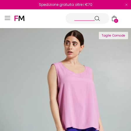
Spedizione gratuita oltre i €70
Reso facile e veloce
0
Taglie Comode