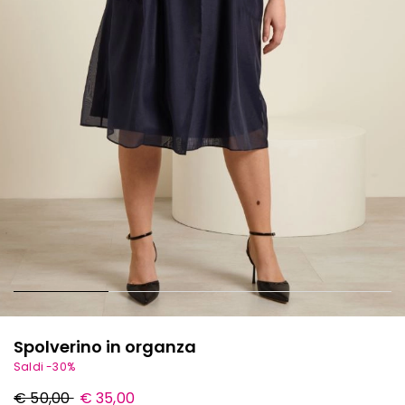
Spolverino in organza
Saldi -30%
Prezzo
Nuovo
€ 50,00
€ 35,00
originale
prezzo