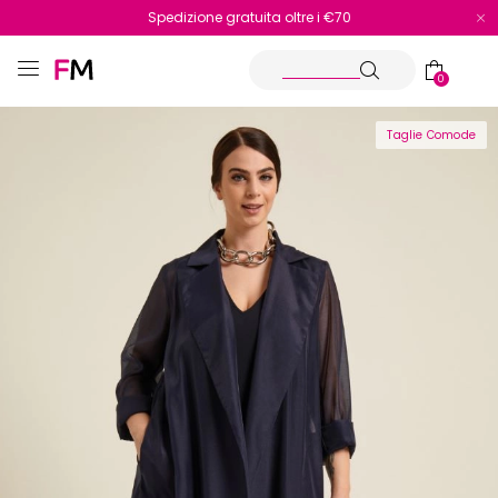
Spedizione gratuita oltre i €70
Reso facile e veloce
0
Taglie Comode