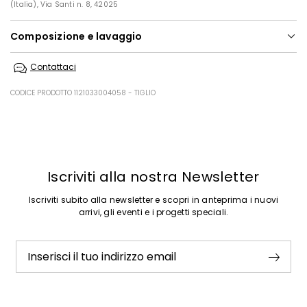
(Italia), Via Santi n. 8, 42025
Composizione e lavaggio
Lavare a mano in acqua fredda; non candeggiare; non asciugare a
Contattaci
macchina; asciugare in piano in ombra; ferro tiepido max 110 gradi c;
lavare a secco delicato con percloroetilene; no lavaggio professionale
in acqua.; lavare e stirare a rovescio.; lavare separatamente.
CODICE PRODOTTO 1121033004058 - TIGLIO
100% poliestere.
Precedente
Successivo
Iscriviti alla nostra Newsletter
Iscriviti subito alla newsletter e scopri in anteprima i nuovi
arrivi, gli eventi e i progetti speciali.
Inserisci il tuo indirizzo email