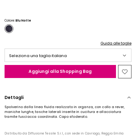
€
€
50,00
35,00
Colore:
Blu Notte
Guida alle taglie
Seleziona una taglia italiana
Aggiungi alla Shopping Bag
Spos
nella
wishl
Dettagli
Spolverino dalla linea fluida realizzato in organza, con collo a rever,
maniche lunghe, tasche laterali inserite in cucitura e allacciatura
tramite fusciacca coordinata. Capo sfoderato.
Distribuito da Diffusione Tessile S.r.l., con sede in Cavriago, Reggio Emilia