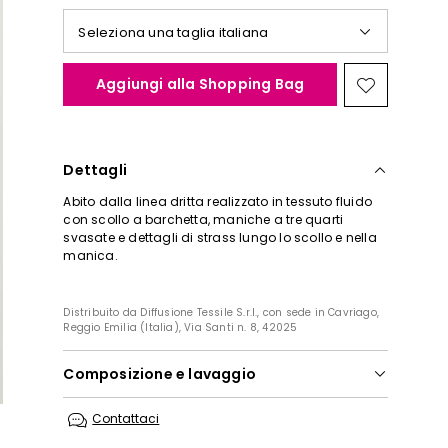
Seleziona una taglia italiana
Aggiungi alla Shopping Bag
Sposta
nella
wishlist
Dettagli
Abito dalla linea dritta realizzato in tessuto fluido
con scollo a barchetta, maniche a tre quarti
svasate e dettagli di strass lungo lo scollo e nella
manica.
Distribuito da Diffusione Tessile S.r.l., con sede in Cavriago,
Reggio Emilia (Italia), Via Santi n. 8, 42025
Composizione e lavaggio
Lavare in acqua a mano; non candeggiare; non
Contattaci
asciugare in tamburo; asciugare appeso in
ombra; stirare a max 110; non lavare a secco.