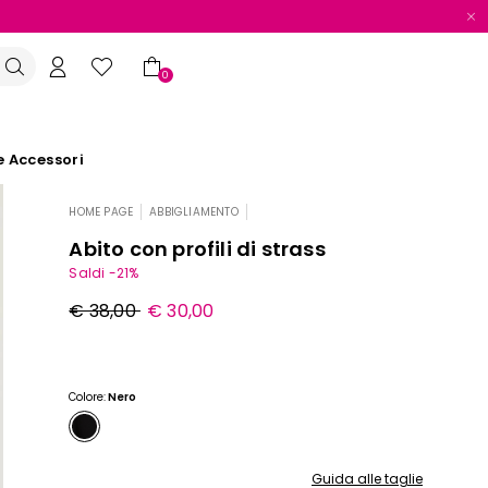
0
e Accessori
HOME PAGE
ABBIGLIAMENTO
|
|
Abito con profili di strass
Saldi -21%
Prezzo
Nuovo
€ 38,00
€ 30,00
originale
prezzo
€
€
38,00
30,00
Colore:
Nero
Guida alle taglie