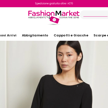
Spedizione gratuita oltre i €70
Reso facile e veloce
ovi Arrivi
Abbigliamento
Cappotti e Giacche
Scarpe 