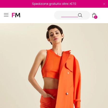
Spedizione gratuita oltre i €70
Reso facile e veloce
0