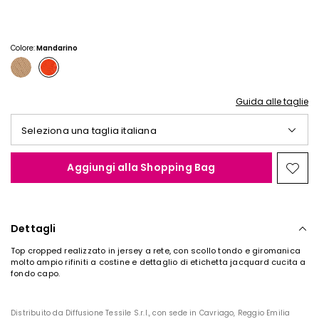
€
€
15,00
10,00
Colore:
Mandarino
Guida alle taglie
Seleziona una taglia italiana
Aggiungi alla Shopping Bag
Spos
nella
wishl
Dettagli
Top cropped realizzato in jersey a rete, con scollo tondo e giromanica
molto ampio rifiniti a costine e dettaglio di etichetta jacquard cucita a
fondo capo.
Distribuito da Diffusione Tessile S.r.l., con sede in Cavriago, Reggio Emilia