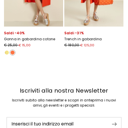
Saldi -40%
Saldi -31%
Gonna in gabardina cotone
Trench in gabardina
Prezzo originale € 25,00
Nuovo prezzo € 15,00
Prezzo originale € 180,00
Nuovo prezzo € 125,00
€ 25,00
€ 180,00
€ 15,00
€ 125,00
Precedente
Successivo
Iscriviti alla nostra Newsletter
Iscriviti subito alla newsletter e scopri in anteprima i nuovi
arrivi, gli eventi e i progetti speciali.
Inserisci il tuo indirizzo email