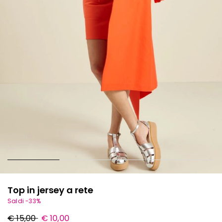
Top in jersey a rete
Saldi -33%
Prezzo
Nuovo
€ 15,00
€ 10,00
originale
prezzo