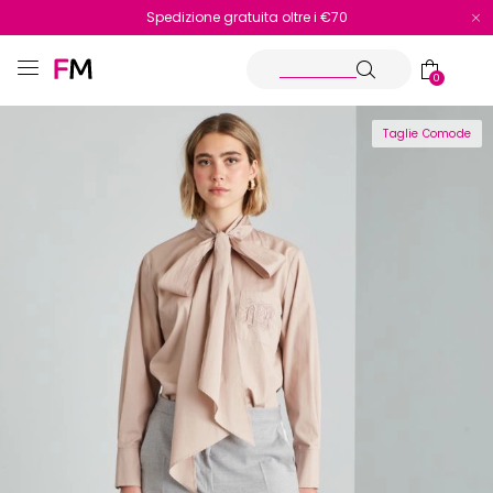
Spedizione gratuita oltre i €70
Reso facile e veloce
0
Taglie Comode