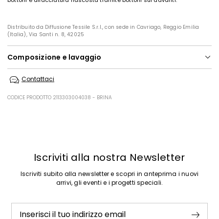
bottoni e allacciatura nascosta tramite bottoni sul davanti.
Distribuito da Diffusione Tessile S.r.l., con sede in Cavriago, Reggio Emilia
(Italia), Via Santi n. 8, 42025
Composizione e lavaggio
Lavare in lavatrice max 30 gradi ridotta azione meccanica; non
Contattaci
candeggiare; non asciugare a macchina; asciugare in piano in
ombra; ferro tiepido max 110 gradi c; lavare a secco delicato con
percloroetilene; lavaggio professionale molto delicato in acqua.
CODICE PRODOTTO 2113303004038 - BRINA
100% cotone.
Precedente
Successivo
Iscriviti alla nostra Newsletter
Iscriviti subito alla newsletter e scopri in anteprima i nuovi
arrivi, gli eventi e i progetti speciali.
Inserisci il tuo indirizzo email