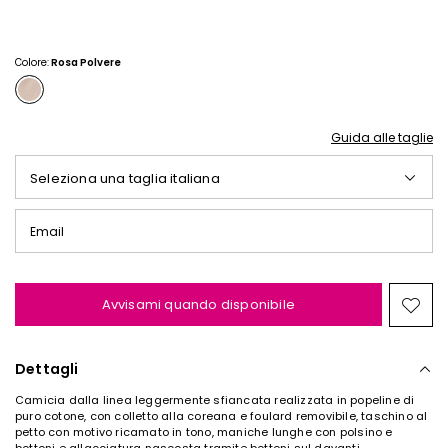
Colore:
Rosa Polvere
Guida alle taglie
Seleziona una taglia italiana
Email
Avvisami quando disponibile
Spos
nella
wishl
Dettagli
Camicia dalla linea leggermente sfiancata realizzata in popeline di
puro cotone, con colletto alla coreana e foulard removibile, taschino al
petto con motivo ricamato in tono, maniche lunghe con polsino e