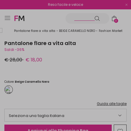
Spedizione gratuita oltre i €70
Reso facile e veloce
0
Pantalone flare a vita alta
Saldi -36%
Prezzo
Nuovo
€ 28,00
€ 18,00
originale
prezzo
€
€
28,00
18,00
Colore:
Beige Caramello Nero
Guida alle taglie
Seleziona una taglia italiana
Aggiungi alla Shopping Bag