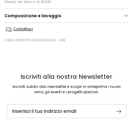
(Italia), Via Santi n. 8, 42025
Composizione e lavaggio
Lavare in acqua a mano; non candeggiare; non asciugare in tamburo;
Contattaci
asciugare appeso in ombra; stirare a max 110; lavare a secco delicato
con percloroetilene.
CODICE PRODOTTO 2131053003002 - BOB
63% poliestere, 31% viscosa, 6% elastan.
Precedente
Successivo
Iscriviti alla nostra Newsletter
Iscriviti subito alla newsletter e scopri in anteprima i nuovi
arrivi, gli eventi e i progetti speciali.
Inserisci il tuo indirizzo email