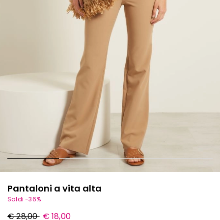
Pantaloni a vita alta
Saldi -36%
Prezzo
Nuovo
€ 28,00
€ 18,00
originale
prezzo