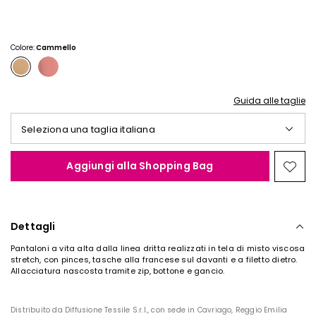
€
€
28,00
18,00
Colore:
Cammello
Guida alle taglie
Seleziona una taglia italiana
Aggiungi alla Shopping Bag
Spos
nella
wishl
Dettagli
Pantaloni a vita alta dalla linea dritta realizzati in tela di misto viscosa
stretch, con pinces, tasche alla francese sul davanti e a filetto dietro.
Allacciatura nascosta tramite zip, bottone e gancio.
Distribuito da Diffusione Tessile S.r.l., con sede in Cavriago, Reggio Emilia