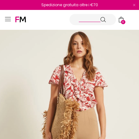
Spedizione gratuita oltre i €70
Reso facile e veloce
0