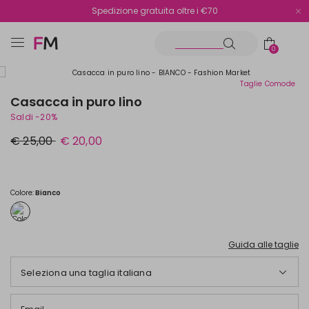
Spedizione gratuita oltre i €70
Reso facile e veloce
0
Taglie Comode
Casacca in puro lino
Saldi -20%
Prezzo
Nuovo
€ 25,00
€ 20,00
originale
prezzo
€
€
25,00
20,00
Colore:
Bianco
Guida alle taglie
Seleziona una taglia italiana