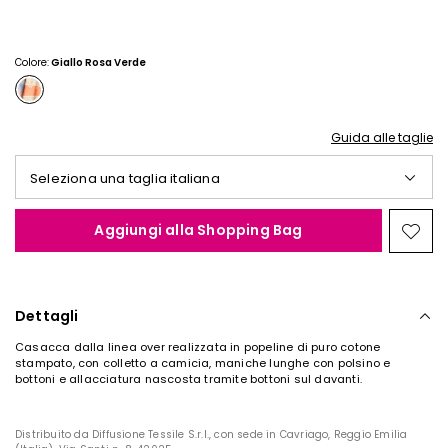
Colore:
Giallo Rosa Verde
Guida alle taglie
Seleziona una taglia italiana
Aggiungi alla Shopping Bag
Spos
nella
wishl
Dettagli
Casacca dalla linea over realizzata in popeline di puro cotone
stampato, con colletto a camicia, maniche lunghe con polsino e
bottoni e allacciatura nascosta tramite bottoni sul davanti.
Distribuito da Diffusione Tessile S.r.l., con sede in Cavriago, Reggio Emilia