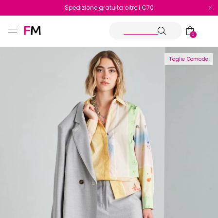
Spedizione gratuita oltre i €70
Reso facile e veloce
0
Taglie Comode