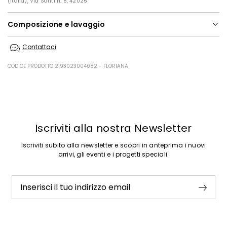
(Italia), Via Santi n. 8, 42025
Composizione e lavaggio
Lavare in lavatrice max 30 gradi ridotta azione meccanica; non
Contattaci
candeggiare; non asciugare a macchina; asciugare in piano in
ombra; ferro tiepido max 110 gradi c; lavare a secco delicato con
percloroetilene; lavaggio professionale molto delicato in acqua.
CODICE PRODOTTO 2193023004082 - FLORIANA
100% cotone.
Precedente
Successivo
Iscriviti alla nostra Newsletter
Iscriviti subito alla newsletter e scopri in anteprima i nuovi
arrivi, gli eventi e i progetti speciali.
Inserisci il tuo indirizzo email