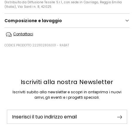
Distribuito da Diffusione Tessile S.r.l., con sede in Cavriago, Reggio Emilia
(Italia), Via Santi n. 8, 42025
Composizione e lavaggio
Non lavare in acqua; non candeggiare; non asciugare in tamburo;
Contattaci
ferro tiepido max 120 gradi c; lavare a secco delicato con
percloroetilene; non lavare ad umido professionale.; non stirare le
etichette.; durante l'operazione di stiro fare attenzione a mantenere
CODICE PRODOTTO 2221102806001 - RABAT
l'orlo capo gonfio.
Tessuto 100% poliestere; fodera 100% cotone.
Precedente
Successivo
Iscriviti alla nostra Newsletter
Iscriviti subito alla newsletter e scopri in anteprima i nuovi
arrivi, gli eventi e i progetti speciali.
Inserisci il tuo indirizzo email