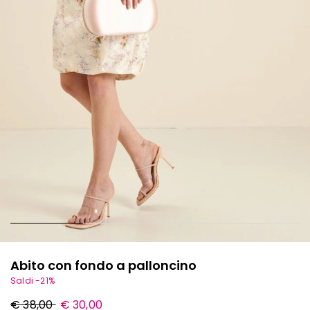
Abito con fondo a palloncino
Saldi -21%
Prezzo
Nuovo
€ 38,00
€ 30,00
originale
prezzo