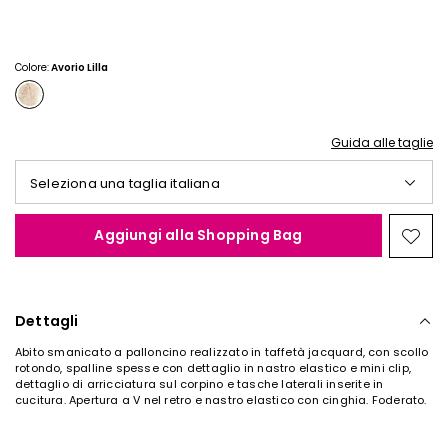
€
€
38,00
30,00
Colore:
Avorio Lilla
Guida alle taglie
Seleziona una taglia italiana
Aggiungi alla Shopping Bag
Spos
nella
wishl
Dettagli
Abito smanicato a palloncino realizzato in taffetà jacquard, con scollo
rotondo, spalline spesse con dettaglio in nastro elastico e mini clip,
dettaglio di arricciatura sul corpino e tasche laterali inserite in
cucitura. Apertura a V nel retro e nastro elastico con cinghia. Foderato.