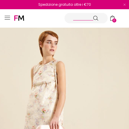
Spedizione gratuita oltre i €70
Reso facile e veloce
0