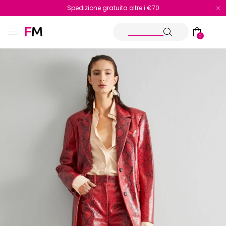
Spedizione gratuita oltre i €70
Reso facile e veloce
0