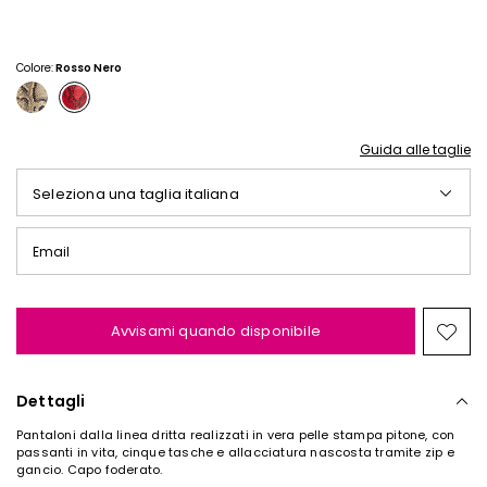
Iscriviti alla nostra
Newsletter
Colore:
Rosso Nero
Iscriviti subito alla newsletter e scopri in anteprima
i nuovi arrivi, gli eventi e i progetti speciali.
Guida alle taglie
Seleziona una taglia italiana
Inserisci il tuo indirizzo email*
Email
Ho letto la
Privacy Policy
*
Iscriviti
Avvisami quando disponibile
Spos
nella
wishl
Dettagli
Pantaloni dalla linea dritta realizzati in vera pelle stampa pitone, con
passanti in vita, cinque tasche e allacciatura nascosta tramite zip e
gancio. Capo foderato.