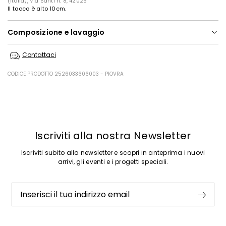
(Italia), Via Santi n. 8, 42025
Il tacco è alto 10cm.
Composizione e lavaggio
Tomaia in agnello; con particolari in metallo; fodera in agnello; suola in
Contattaci
cuoio.
CODICE PRODOTTO 2526033606003 - PIOVRA
Precedente
Successivo
Iscriviti alla nostra Newsletter
Iscriviti subito alla newsletter e scopri in anteprima i nuovi
arrivi, gli eventi e i progetti speciali.
Inserisci il tuo indirizzo email