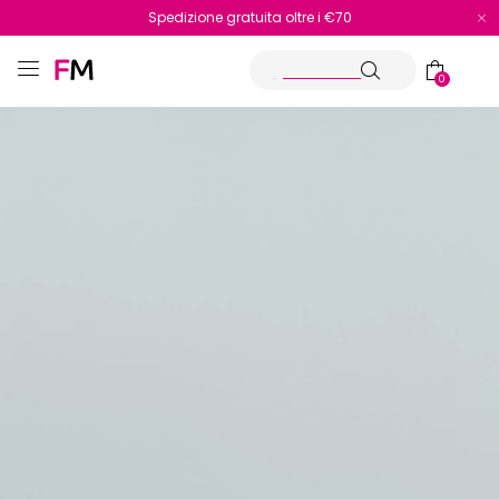
Spedizione gratuita oltre i €70
Reso facile e veloce
0