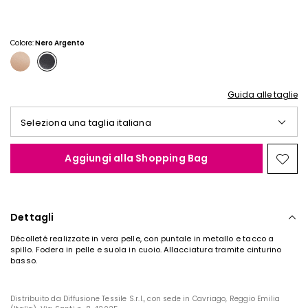
Colore:
Nero Argento
Guida alle taglie
Seleziona una taglia italiana
Aggiungi alla Shopping Bag
Spos
nella
wishl
Dettagli
Décolleté realizzate in vera pelle, con puntale in metallo e tacco a
spillo. Fodera in pelle e suola in cuoio. Allacciatura tramite cinturino
basso.
Distribuito da Diffusione Tessile S.r.l., con sede in Cavriago, Reggio Emilia